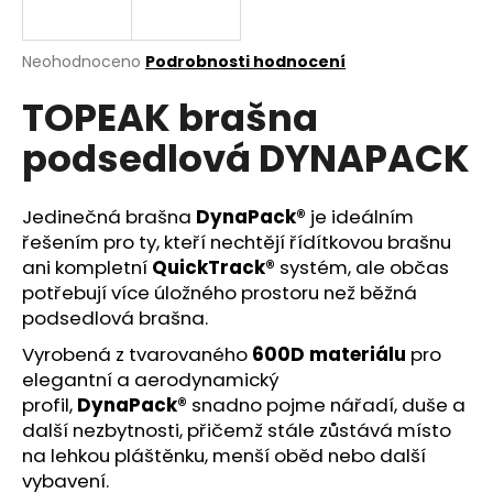
a
j
Průměrné
Neohodnoceno
Podrobnosti hodnocení
í
hodnocení
TOPEAK brašna
produktu
t
je
?
podsedlová DYNAPACK
0,0
z
5
hvězdiček.
Jedinečná brašna
DynaPack®
je ideálním
řešením pro ty, kteří nechtějí řídítkovou brašnu
HLEDAT
ani kompletní
QuickTrack®
systém, ale občas
potřebují více úložného prostoru než běžná
podsedlová brašna.
D
Vyrobená z tvarovaného
600D materiálu
pro
o
elegantní a aerodynamický
p
profil,
DynaPack®
snadno pojme nářadí, duše a
o
další nezbytnosti, přičemž stále zůstává místo
r
na lehkou pláštěnku, menší oběd nebo další
u
vybavení.