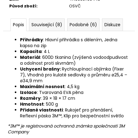
Původ zboží
:
OSVČ
Popis
Související (8)
Podobné (6)
Diskuze
Přihrádky
: Hlavní přihrádka s dělením, Jedna
kapsa na zip
Kapacita
: 4 L
Materiál
: 600D tkanina (zvýšená vodoodpudivost
a odolnost proti skvrnám)
Uchycení brašny:
Rychloupínací objímka (Fixer
7), Vhodná pro kulaté sedlovky o průměru ø25,4 –
ø34,9 mm
Maximální nosnost
: 4,5 kg
Izolace
: Tvarovaná EVA pěna
Rozměry
: 39 × 18 × 17 cm
Hmotnost
: 500 g
Přidané vlastnosti
: Rukojeť pro přenášení,
Reflexní páska 3M™, Klip pro bezpečnostní světlo
*3M™ je registrovaná ochranná známka společnosti 3M
Company