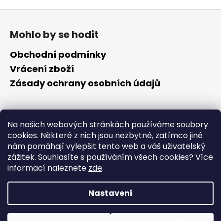
Z
á
Mohlo by se hodit
p
a
Obchodní podmínky
t
Vrácení zboží
í
Zásady ochrany osobních údajů
Kontakt
Na našich webových stránkách používáme soubory
cookies. Některé z nich jsou nezbytné, zatímco jiné
info
@
cyklotomek.cz
nám pomáhají vylepšit tento web a váš uživatelský
Sledujte nás na FB
zážitek. Souhlasíte s používáním všech cookies?
Více
cyklotomek_
informací naleznete
zde
.
Nastavení
Vytvořil Shoptet
Copyright 2026
CykloTomek
. Všechna práva vyhrazena.