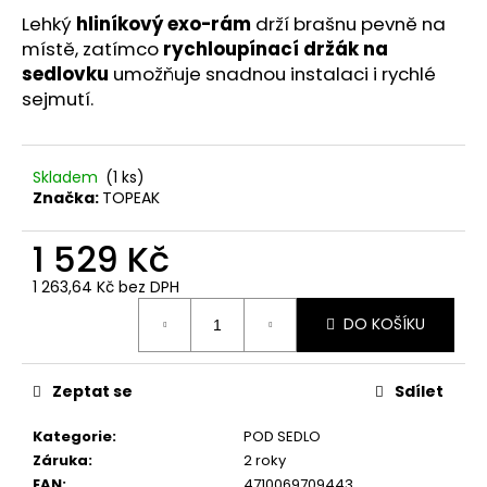
č
Lehký
hliníkový exo-rám
drží brašnu pevně na
u
místě, zatímco
rychloupínací držák na
j
e
sedlovku
umožňuje snadnou instalaci i rychlé
m
sejmutí.
e
Skladem
(
1 ks
)
Značka:
TOPEAK
1 529 Kč
1 263,64 Kč bez DPH
Měrná
DO KOŠÍKU
cena:
Zeptat se
Sdílet
Kategorie
:
POD SEDLO
Záruka
:
2 roky
EAN
:
4710069709443