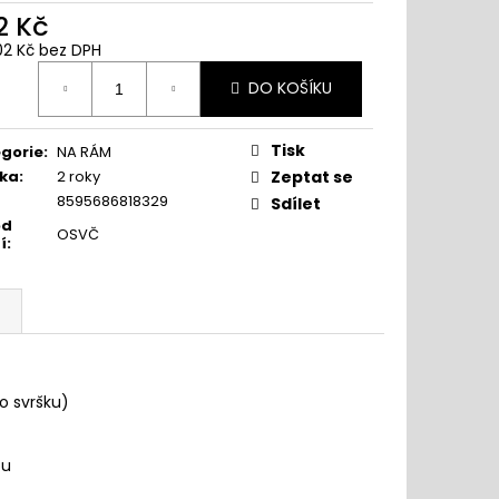
2 Kč
02 Kč bez DPH
ná
DO KOŠÍKU
:
Tisk
gorie
:
NA RÁM
ka
:
2 roky
Zeptat se
8595686818329
Sdílet
od
OSVČ
í
:
o svršku)
pu