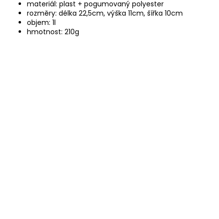
materiál: plast + pogumovaný polyester
rozměry: délka 22,5cm, výška 11cm, šířka 10cm
objem: 1l
hmotnost: 210g