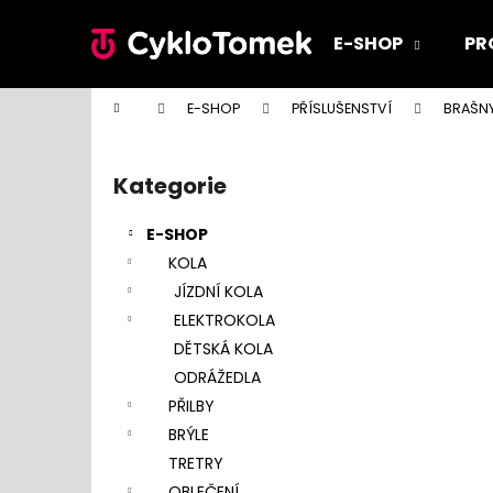
K
Přejít
na
o
E-SHOP
PR
obsah
Zpět
Zpět
š
do
do
í
Domů
E-SHOP
PŘÍSLUŠENSTVÍ
BRAŠN
k
obchodu
obchodu
P
o
Kategorie
Přeskočit
s
kategorie
t
E-SHOP
r
KOLA
a
JÍZDNÍ KOLA
n
ELEKTROKOLA
n
DĚTSKÁ KOLA
í
ODRÁŽEDLA
p
PŘILBY
a
BRÝLE
n
TRETRY
e
OBLEČENÍ