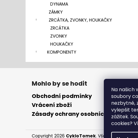
DYNAMA
ZÁMKY
ZRCÁTKA, ZVONKY, HOUKAČKY
ZRCÁTKA
ZVONKY
HOUKAČKY
KOMPONENTY
Z
á
Mohlo by se hodit
p
Na našich
a
Obchodní podmínky
soubory coo
t
nezbytné, 
Vrácení zboží
vylepšit te
í
Zásady ochrany osobních údajů
zážitek. S
cookies?
Ví
Copyright 2026
CykloTomek
. Všechna práva vy