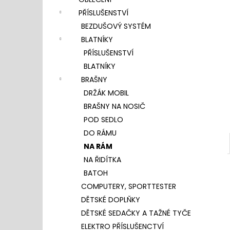
l
PŘÍSLUŠENSTVÍ
BEZDUŠOVÝ SYSTÉM
BLATNÍKY
PŘÍSLUŠENSTVÍ
BLATNÍKY
BRAŠNY
DRŽÁK MOBIL
BRAŠNY NA NOSIČ
POD SEDLO
DO RÁMU
NA RÁM
NA ŘIDÍTKA
BATOH
COMPUTERY, SPORTTESTER
DĚTSKÉ DOPLŇKY
DĚTSKÉ SEDAČKY A TAŽNÉ TYČE
ELEKTRO PŘÍSLUŠENCTVÍ