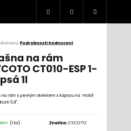
Hledat
Přihlášení
Nákupní
košík
rné
odnoceno
Podrobnosti hodnocení
cení
ašna na rám
ktu
COTO CT010-ESP 1-
psá 1l
ček.
a na rám s pevným skeletem s kapsou na mobil
kosti 5,8".
adem
(
1 ks
)
Značka:
CYCOTO