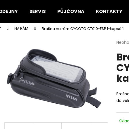
ODEJNY
SERVIS
PŮJČOVNA
KONTAKTY
Y
NA RÁM
Brašna na rám CYCOTO CT010-ESP 1-kapsá 1l
Co potřebujete najít?
Průmě
Neoh
hodno
Br
produ
HLEDAT
je
CY
0,0
z
ka
5
Doporučujeme
hvězdi
Brašn
do veli
Skl