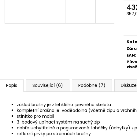
43
357,
Měr
cena
Kate
Záru
EAN
:
Pův
zbož
Popis
Související (6)
Podobné (7)
Diskuze
základ brašny je z lehklého pevného skeletu
kompletní brašna je voděodolná (včetně zipu a vrchníh
stínítko pro mobil
3-bodový upínací systém na suchý zip
dobře uchytitelné a pogumované taháčky (úchytky) zi
reflexní prvky po strannách brašny