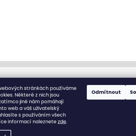
Kontakt
 webových stránkách používáme
Odmítnout
S
kies. Některé z nich jsou
info
@
cyklotomek.cz
zatímco jiné nám pomáhají
Sledujte nás na FB
nto web a váš uživatelský
cyklotomek_
ouhlasíte s používáním všech
ce informací naleznete
zde
.
hrazena.
Upravit nastavení cookies