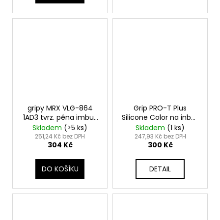
gripy MRX VLG-864
Grip PRO-T Plus
1AD3 tvrz. pěna imbus
Silicone Color na inbus
černý
016
Skladem
(
>5 ks
)
Skladem
(
1 ks
)
251,24 Kč bez DPH
247,93 Kč bez DPH
304 Kč
300 Kč
DO KOŠÍKU
DETAIL