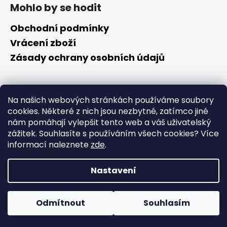
á
c
Mohlo by se hodit
n
p
í
í
p
a
Obchodní podmínky
r
t
Vrácení zboží
v
í
Zásady ochrany osobních údajů
k
y
v
ý
Kontakt
Na našich webových stránkách používáme soubory
p
cookies. Některé z nich jsou nezbytné, zatímco jiné
i
info
@
cyklotomek.cz
nám pomáhají vylepšit tento web a váš uživatelský
s
Sledujte nás na FB
zážitek. Souhlasíte s používáním všech cookies?
Více
u
cyklotomek_
informací naleznete
zde
.
Nastavení
Vytvořil Shoptet
Copyright 2026
CykloTomek
. Všechna práva vyhrazena.
Odmítnout
Souhlasím
Upravit nastavení cookies