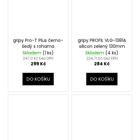
gripy Pro-T Plus černo-
gripy PROFIL VLG-1381A
šedý s rohama
silicon zelený 130mm
Skladem
(
1 ks
)
Skladem
(
4 ks
)
247,11 Kč bez DPH
234,71 Kč bez DPH
299 Kč
284 Kč
DO KOŠÍKU
DO KOŠÍKU