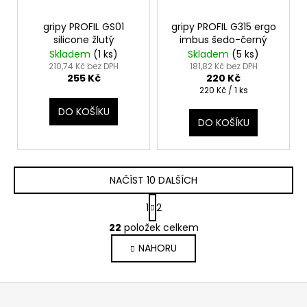
gripy PROFIL GS01
gripy PROFIL G315 ergo
silicone žlutý
imbus šedo-černý
Skladem
(
1 ks
)
Skladem
(
5 ks
)
210,74 Kč bez DPH
181,82 Kč bez DPH
255 Kč
220 Kč
Měrná
220 Kč / 1 ks
cena:
DO KOŠÍKU
DO KOŠÍKU
NAČÍST 10 DALŠÍCH
S
1
2
t
O
r
22
položek celkem
v
á
NAHORU
l
n
k
á
o
d
Z
v
a
á