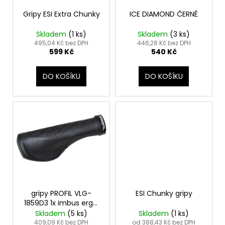
r
ů
a
o
Gripy ESI Extra Chunky
ICE DIAMOND ČERNÉ
j
d
Skladem
(
1 ks
)
Skladem
(
3 ks
)
í
u
495,04 Kč bez DPH
446,28 Kč bez DPH
t
599 Kč
540 Kč
k
?
t
DO KOŠÍKU
DO KOŠÍKU
ů
HLEDAT
D
o
p
o
gripy PROFIL VLG-
ESI Chunky gripy
r
1859D3 1x imbus ergo.
černý 136mm
Skladem
(
5 ks
)
Skladem
(
1 ks
)
u
409,09 Kč bez DPH
od 388,43 Kč bez DPH