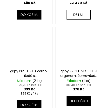
č
495 Kč
470 Kč
od
u
j
DO KOŠÍKU
DETAIL
e
m
e
gripy Pro-T Plus černo-
gripy PROFIL VLG-1389
šedé s
ergonom. černo-šedý
nastavytelnýma
GEL
Skladem
(
2 ks
)
Skladem
(
1 ks
)
rohama
329,75 Kč bez DPH
312,40 Kč bez DPH
399 Kč
378 Kč
Měrná
399 Kč / 1 ks
cena:
DO KOŠÍKU
DO KOŠÍKU