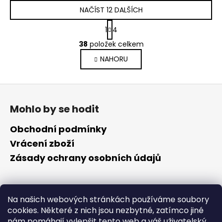
NAČÍST 12 DALŠÍCH
S
1
4
t
O
r
38
položek celkem
v
á
NAHORU
l
n
k
á
o
d
Z
v
a
á
á
c
Mohlo by se hodit
n
p
í
í
p
a
Obchodní podmínky
r
t
Vrácení zboží
v
í
Zásady ochrany osobních údajů
k
y
v
ý
Kontakt
Na našich webových stránkách používáme soubory
p
cookies. Některé z nich jsou nezbytné, zatímco jiné
i
info
@
cyklotomek.cz
nám pomáhají vylepšit tento web a váš uživatelský