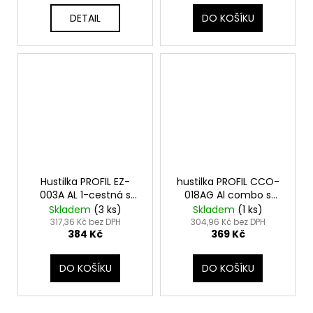
DETAIL
DO KOŠÍKU
Hustilka PROFIL EZ-
hustilka PROFIL CCO-
003A AL 1-cestná s
018AG Al combo s
dvojtou hlavicí
tlakom.
Skladem
(
3 ks
)
Skladem
(
1 ks
)
317,36 Kč bez DPH
304,96 Kč bez DPH
384 Kč
369 Kč
DO KOŠÍKU
DO KOŠÍKU