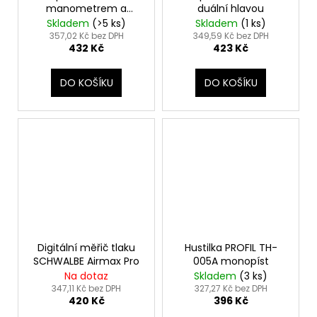
manometrem a
duální hlavou
duální hlavou 42
Skladem
(
>5 ks
)
Skladem
(
1 ks
)
357,02 Kč bez DPH
349,59 Kč bez DPH
432 Kč
423 Kč
DO KOŠÍKU
DO KOŠÍKU
Digitální měřič tlaku
Hustilka PROFIL TH-
SCHWALBE Airmax Pro
005A monopíst
Na dotaz
Skladem
(
3 ks
)
347,11 Kč bez DPH
327,27 Kč bez DPH
420 Kč
396 Kč