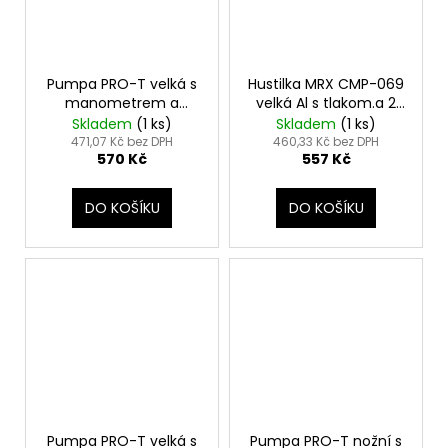
Pumpa PRO-T velká s
Hustilka MRX CMP-069
manometrem a
velká Al s tlakom.a 2
duální hlavou
konc.
Skladem
(
1 ks
)
Skladem
(
1 ks
)
471,07 Kč bez DPH
460,33 Kč bez DPH
570 Kč
557 Kč
DO KOŠÍKU
DO KOŠÍKU
Pumpa PRO-T velká s
Pumpa PRO-T nožní s