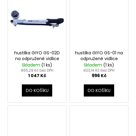
č
u
j
e
m
e
hustilka GIYO GS-02D
hustilka GIYO GS-01 na
na odpružené vidlice
odpružené vidlice
Skladem
(
1 ks
)
Skladem
(
1 ks
)
865,29 Kč bez DPH
823,14 Kč bez DPH
1 047 Kč
996 Kč
DO KOŠÍKU
DO KOŠÍKU