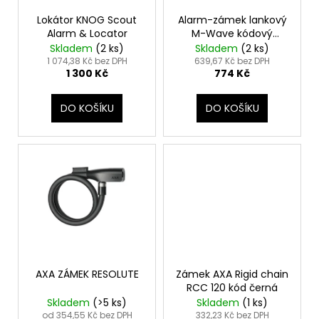
r
ů
a
o
Lokátor KNOG Scout
Alarm-zámek lankový
j
Alarm & Locator
M-Wave kódový
d
2x600mm
Skladem
(
2 ks
)
Skladem
(
2 ks
)
í
u
1 074,38 Kč bez DPH
639,67 Kč bez DPH
t
1 300 Kč
774 Kč
k
?
t
DO KOŠÍKU
DO KOŠÍKU
ů
HLEDAT
D
o
p
o
AXA ZÁMEK RESOLUTE
Zámek AXA Rigid chain
r
RCC 120 kód černá
Skladem
(
>5 ks
)
Skladem
(
1 ks
)
u
od 354,55 Kč bez DPH
332,23 Kč bez DPH