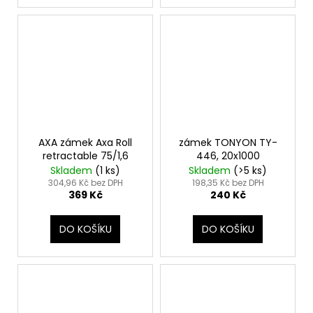
AXA zámek Axa Roll
zámek TONYON TY-
retractable 75/1,6
446, 20x1000
Skladem
(
1 ks
)
Skladem
(
>5 ks
)
304,96 Kč bez DPH
198,35 Kč bez DPH
369 Kč
240 Kč
DO KOŠÍKU
DO KOŠÍKU