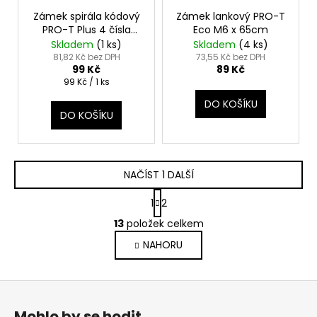
Zámek spirála kódový
Zámek lankový PRO-T
PRO-T Plus 4 čísla
Eco M6 x 65cm
M8x150cm
Skladem
(
1 ks
)
Skladem
(
4 ks
)
81,82 Kč bez DPH
73,55 Kč bez DPH
99 Kč
89 Kč
Měrná
99 Kč / 1 ks
cena:
DO KOŠÍKU
DO KOŠÍKU
NAČÍST 1 DALŠÍ
S
1
2
t
O
r
13
položek celkem
v
á
NAHORU
l
n
k
á
o
d
Z
v
a
á
á
c
Mohlo by se hodit
n