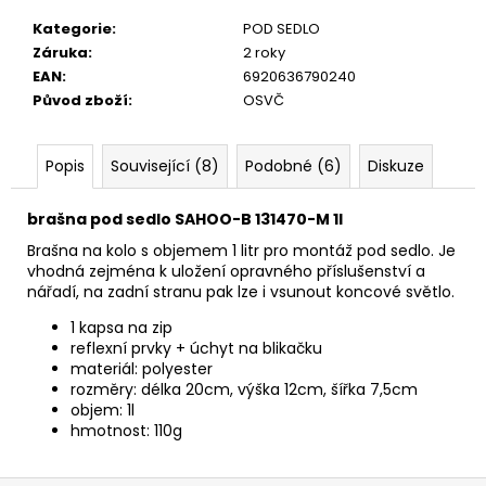
č
u
Kategorie
:
POD SEDLO
j
Záruka
:
2 roky
e
EAN
:
6920636790240
m
Původ zboží
:
OSVČ
e
Popis
Související (8)
Podobné (6)
Diskuze
brašna pod sedlo SAHOO-B 131470-M 1l
Brašna na kolo s objemem 1 litr pro montáž pod sedlo. Je
vhodná zejména k uložení opravného příslušenství a
nářadí, na zadní stranu pak lze i vsunout koncové světlo.
1 kapsa na zip
reflexní prvky + úchyt na blikačku
materiál: polyester
rozměry: délka 20cm, výška 12cm, šířka 7,5cm
objem: 1l
hmotnost: 110g