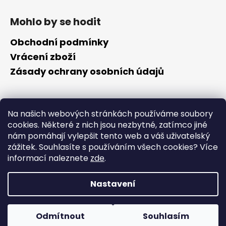
Z
á
Mohlo by se hodit
p
a
Obchodní podmínky
t
Vrácení zboží
í
Zásady ochrany osobních údajů
Kontakt
Na našich webových stránkách používáme soubory
cookies. Některé z nich jsou nezbytné, zatímco jiné
info
@
cyklotomek.cz
nám pomáhají vylepšit tento web a váš uživatelský
Sledujte nás na FB
zážitek. Souhlasíte s používáním všech cookies?
Více
cyklotomek_
informací naleznete
zde
.
Nastavení
Vytvořil Shoptet
Copyright 2026
CykloTomek
. Všechna práva vyhrazena.
Odmítnout
Souhlasím
Upravit nastavení cookies