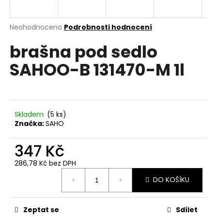
a
j
Průměrné
Neohodnoceno
Podrobnosti hodnocení
í
hodnocení
brašna pod sedlo
produktu
t
je
?
SAHOO-B 131470-M 1l
0,0
z
5
hvězdiček.
HLEDAT
Skladem
(
5 ks
)
Značka:
SAHO
347 Kč
D
286,78 Kč bez DPH
o
Měrná
p
DO KOŠÍKU
cena:
o
r
u
Zeptat se
Sdílet