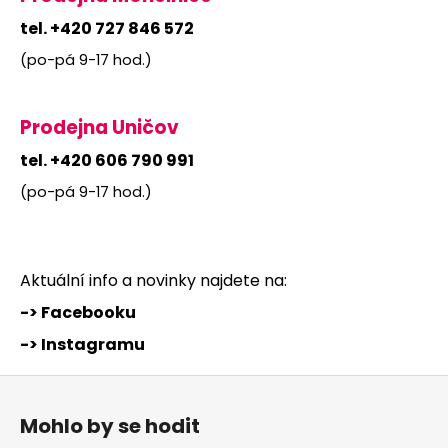
a
tel. +420 727 846 572
j
(po-pá 9-17 hod.)
í
t
?
Prodejna Uničov
tel. +420 606 790 991
(po-pá 9-17 hod.)
HLEDAT
Aktuální info a novinky najdete na:
-> Facebooku
D
o
-> Instagramu
p
o
Z
r
á
Mohlo by se hodit
u
p