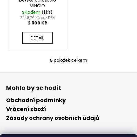
MINCIO
Skladem
(
1 ks
)
2 148,76 Kč bez DPH
2 600 Kč
DETAIL
5
položek celkem
O
v
Z
l
á
á
Mohlo by se hodit
d
p
a
a
Obchodní podmínky
c
t
Vrácení zboží
í
í
p
Zásady ochrany osobních údajů
r
v