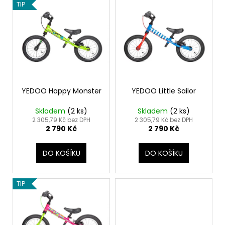
V
TIP
r
a
ý
o
j
p
d
í
i
u
t
s
k
?
p
t
r
ů
o
YEDOO Happy Monster
YEDOO Little Sailor
d
Skladem
(
2 ks
)
Skladem
(
2 ks
)
u
HLEDAT
2 305,79 Kč bez DPH
2 305,79 Kč bez DPH
2 790 Kč
2 790 Kč
k
t
DO KOŠÍKU
DO KOŠÍKU
ů
D
o
p
TIP
o
r
u