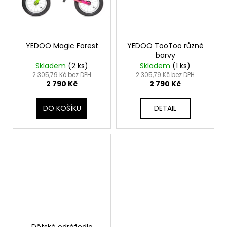
č
u
j
e
m
YEDOO Magic Forest
YEDOO TooToo různé
barvy
e
Skladem
(
2 ks
)
Skladem
(
1 ks
)
2 305,79 Kč bez DPH
2 305,79 Kč bez DPH
2 790 Kč
2 790 Kč
DO KOŠÍKU
DETAIL
Dětské odrážedlo