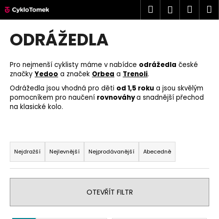
K
Přejít
Hledat
Náku
M
Přihlášen
na
o
obsah
Zpět
Zpět
košík
š
ODRÁŽEDLA
í
C
k
o
Pro nejmenší cyklisty máme v nabídce
odrážedla
české
značky
Yedoo
a značek
Orbea
a
Trenoli
.
p
Odrážedla jsou vhodná pro děti
od 1,5 roku
a jsou skvělým
o
pomocníkem pro naučení
rovnováhy
a snadnější přechod
t
na klasické kolo.
ř
e
Ř
b
a
u
Nejdražší
Nejlevnější
Nejprodávanější
Abecedně
z
j
e
e
n
t
OTEVŘÍT FILTR
í
e
p
n