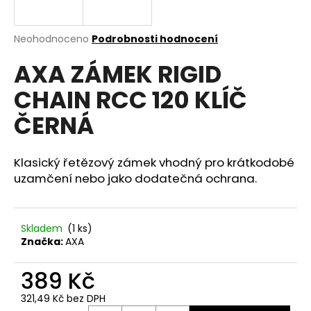
a
j
Průměrné
Neohodnoceno
Podrobnosti hodnocení
í
hodnocení
AXA ZÁMEK RIGID
produktu
t
je
?
CHAIN RCC 120 KLÍČ
0,0
z
ČERNÁ
5
hvězdiček.
Klasický řetězový zámek vhodný pro krátkodobé
HLEDAT
uzamčení nebo jako dodatečná ochrana.
D
Skladem
(
1 ks
)
o
Značka:
AXA
p
o
389 Kč
r
u
321,49 Kč bez DPH
Měrná