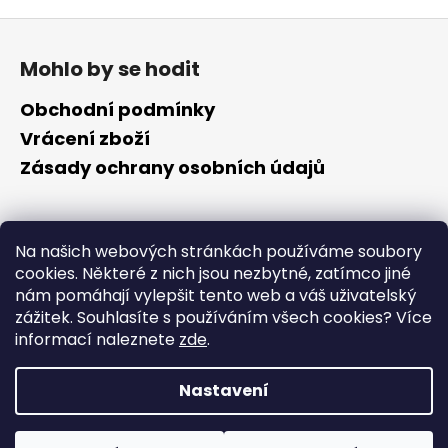
Z
á
Mohlo by se hodit
p
a
Obchodní podmínky
t
Vrácení zboží
í
Zásady ochrany osobních údajů
Kontakt
Na našich webových stránkách používáme soubory
cookies. Některé z nich jsou nezbytné, zatímco jiné
info
@
cyklotomek.cz
nám pomáhají vylepšit tento web a váš uživatelský
Sledujte nás na FB
zážitek. Souhlasíte s používáním všech cookies?
Více
cyklotomek_
informací naleznete
zde
.
Nastavení
Vytvořil Shoptet
Copyright 2026
CykloTomek
. Všechna práva vyhrazena.