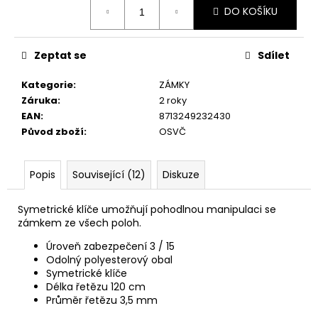
č
DO KOŠÍKU
cena:
u
j
e
Zeptat se
Sdílet
m
e
Kategorie
:
ZÁMKY
Záruka
:
2 roky
EAN
:
8713249232430
Původ zboží
:
OSVČ
Popis
Související (12)
Diskuze
Symetrické klíče umožňují pohodlnou manipulaci se
zámkem ze všech poloh.
Úroveň zabezpečení 3 / 15
Odolný polyesterový obal
Symetrické klíče
Délka řetězu 120 cm
Průměr řetězu 3,5 mm