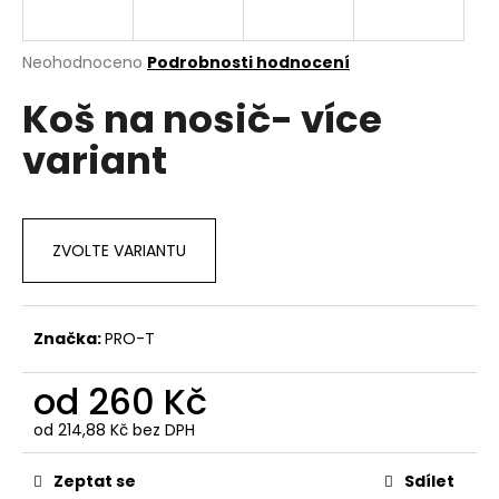
a
j
Průměrné
Neohodnoceno
Podrobnosti hodnocení
í
hodnocení
Koš na nosič- více
produktu
t
je
?
variant
0,0
z
5
hvězdiček.
ZVOLTE VARIANTU
HLEDAT
Značka:
PRO-T
D
o
od
260 Kč
p
o
od
214,88 Kč
bez DPH
r
Měrná
cena:
u
Zeptat se
Sdílet