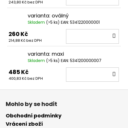
243,80 Kč bez DPH
KOŠ
varianta: oválný
Skladem
(
>5 ks
)
EAN:
5341220000001
260 Kč
DO
214,88 Kč bez DPH
KOŠ
varianta: maxi
Skladem
(
>5 ks
)
EAN:
5341200000007
485 Kč
DO
400,83 Kč bez DPH
KOŠ
Z
á
Mohlo by se hodit
p
a
Obchodní podmínky
t
Vrácení zboží