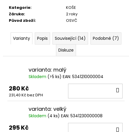
č
u
Kategorie
:
KOŠE
j
Záruka
:
2 roky
e
Původ zboží
:
OSVČ
m
e
Varianty
Popis
Související (14)
Podobné (7)
Diskuze
varianta: malý
Skladem
(
>5 ks
)
EAN:
5341210000004
280 Kč
DO
231,40 Kč bez DPH
KOŠ
varianta: velký
Skladem
(
4 ks
)
EAN:
5341230000008
295 Kč
DO