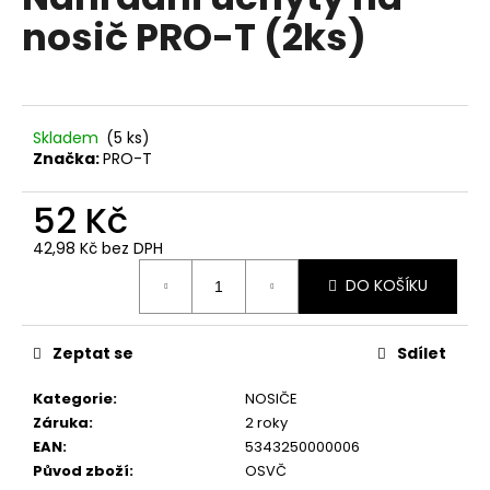
je
a
nosič PRO-T (2ks)
0,0
z
j
5
í
hvězdiček.
t
?
Skladem
(
5 ks
)
Značka:
PRO-T
52 Kč
42,98 Kč bez DPH
HLEDAT
Měrná
DO KOŠÍKU
cena:
D
Zeptat se
Sdílet
o
p
Kategorie
:
NOSIČE
o
Záruka
:
2 roky
r
EAN
:
5343250000006
u
Původ zboží
:
OSVČ