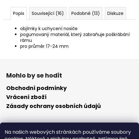
č
u
Popis
Související (16)
Podobné (13)
Diskuze
j
e
m
objímky k uchycení nosiče
e
pogumovaný materiál,
který zabraňuje poškrábání
rámu
pro průměr 17-24 mm
Z
á
Mohlo by se hodit
p
a
Obchodní podmínky
t
Vrácení zboží
í
Zásady ochrany osobních údajů
Kontakt
Na našich webových stránkách používáme soubory
cookies. Některé z nich jsou nezbytné, zatímco jiné