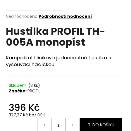
a
j
Průměrné
Neohodnoceno
Podrobnosti hodnocení
í
hodnocení
Hustilka PROFIL TH-
produktu
t
je
?
005A monopíst
0,0
z
5
hvězdiček.
Kompaktní hliníková jednocestná hustilka s
vysouvací hadičkou.
HLEDAT
Skladem
(
3 ks
)
Značka:
PROFIL
D
o
396 Kč
p
o
327,27 Kč bez DPH
r
Měrná
u
DO KOŠÍKU
cena: