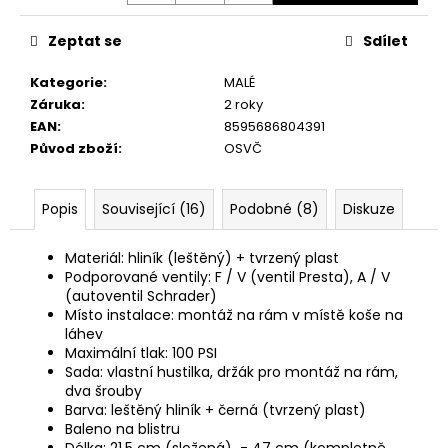
č
u
Zeptat se
Sdílet
j
e
Kategorie
:
MALÉ
m
Záruka
:
2 roky
e
EAN
:
8595686804391
Původ zboží
:
OSVČ
Popis
Související (16)
Podobné (8)
Diskuze
Materiál: hliník (leštěný) + tvrzený plast
Podporované ventily: F / V (ventil Presta), A / V
(autoventil Schrader)
Místo instalace: montáž na rám v místě koše na
láhev
Maximální tlak: 100 PSI
Sada: vlastní hustilka, držák pro montáž na rám,
dva šrouby
Barva: leštěný hliník + černá (tvrzený plast)
Baleno na blistru
Délka: 21,5 cm (složená) - 47 cm (kompletně