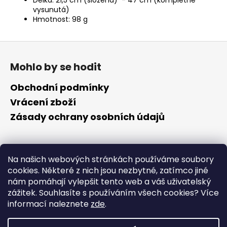
vysunutá)
Hmotnost: 98 g
Z
á
Mohlo by se hodit
p
a
Obchodní podmínky
t
Vrácení zboží
í
Zásady ochrany osobních údajů
Kontakt
Na našich webových stránkách používáme soubory
cookies. Některé z nich jsou nezbytné, zatímco jiné
info
@
cyklotomek.cz
nám pomáhají vylepšit tento web a váš uživatelský
Sledujte nás na FB
zážitek. Souhlasíte s používáním všech cookies?
Více
cyklotomek_
informací naleznete
zde
.