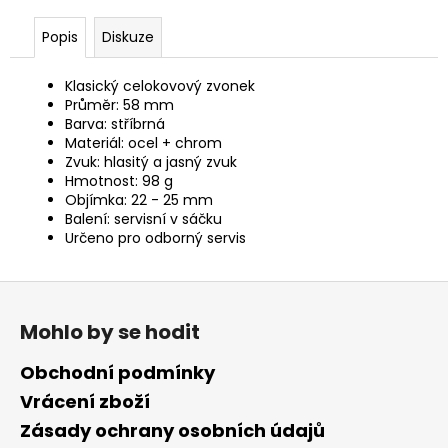
č
u
Popis
Diskuze
j
e
Klasický celokovový zvonek
m
Průměr: 58 mm
e
Barva: stříbrná
Materiál: ocel + chrom
Zvuk: hlasitý a jasný zvuk
Hmotnost: 98 g
Objímka: 22 - 25 mm
Balení: servisní v sáčku
Určeno pro odborný servis
Z
á
Mohlo by se hodit
p
a
Obchodní podmínky
t
Vrácení zboží
í
Zásady ochrany osobních údajů