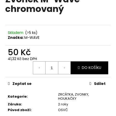
je
a
chromovaný
0,0
z
j
5
í
hvězdiček.
t
?
Skladem
(
>5 ks
)
Značka:
M-WAVE
50 Kč
41,32 Kč bez DPH
HLEDAT
Měrná
DO KOŠÍKU
cena:
D
Zeptat se
Sdílet
o
p
ZRCÁTKA, ZVONKY,
Kategorie
:
HOUKAČKY
o
Záruka
:
2 roky
r
Původ zboží
:
OSVČ
u