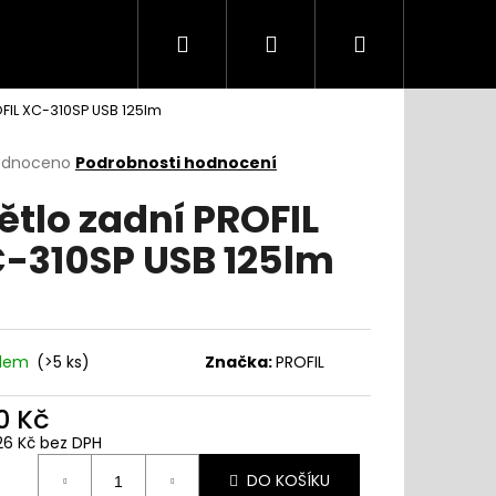
Hledat
Přihlášení
Nákupní
OFIL XC-310SP USB 125lm
košík
rné
odnoceno
Podrobnosti hodnocení
cení
ětlo zadní PROFIL
ktu
-310SP USB 125lm
ček.
adem
(
>5 ks
)
Značka:
PROFIL
0 Kč
26 Kč bez DPH
ná
DO KOŠÍKU
: