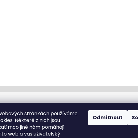
Kontakt
 webových stránkách používáme
Odmítnout
S
kies. Některé z nich jsou
info
@
cyklotomek.cz
zatímco jiné nám pomáhají
Sledujte nás na FB
nto web a váš uživatelský
cyklotomek_