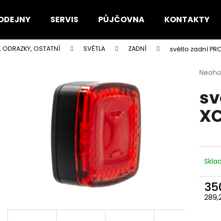
ODEJNY
SERVIS
PŮJČOVNA
KONTAKTY
, ODRAZKY, OSTATNÍ
SVĚTLA
ZADNÍ
světlo zadní PR
Co potřebujete najít?
Průmě
Neoh
hodno
sv
produ
HLEDAT
je
XC
0,0
z
5
Doporučujeme
hvězdi
Skl
35
289,
Měr
cena