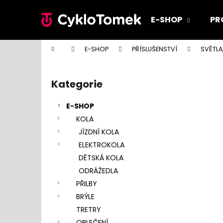
K
Přejít
na
o
E-SHOP
PR
obsah
Zpět
Zpět
š
do
do
í
Domů
E-SHOP
PŘÍSLUŠENSTVÍ
SVĚTLA
k
obchodu
obchodu
P
o
Kategorie
Přeskočit
s
kategorie
t
E-SHOP
r
KOLA
a
JÍZDNÍ KOLA
n
ELEKTROKOLA
n
DĚTSKÁ KOLA
í
ODRÁŽEDLA
p
PŘILBY
a
BRÝLE
n
TRETRY
e
OBLEČENÍ