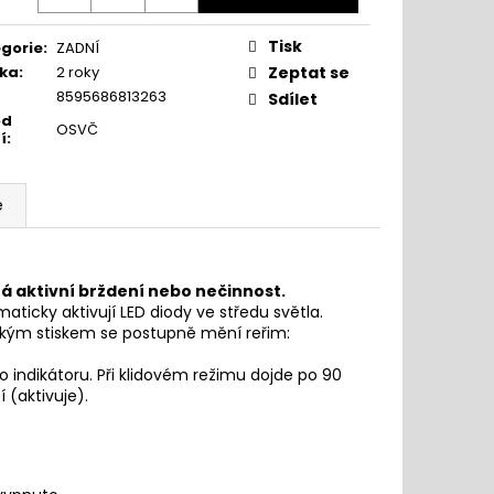
Tisk
gorie
:
ZADNÍ
ka
:
2 roky
Zeptat se
8595686813263
Sdílet
od
OSVČ
í
:
e
ná aktivní brždení nebo nečinnost.
ticky aktivují LED diody ve středu světla.
rátkým stiskem se postupně mění reřim:
o indikátoru. Při klidovém režimu dojde po 90
í (aktivuje).