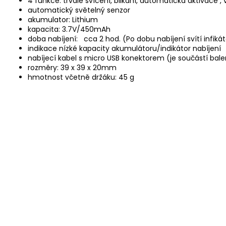
4 funkce: trvalé svícení, blikání, automatická aktivace ,
automatický světelný senzor
akumulator: Lithium
kapacita: 3.7V/450mAh
doba nabíjení: cca 2 hod. (Po dobu nabíjení svítí infiká
indikace nízké kapacity akumulátoru/indikátor nabíjení
nabíjecí kabel s micro USB konektorem (je součástí bale
rozměry: 39 x 39 x 20mm
hmotnost včetně držáku: 45 g