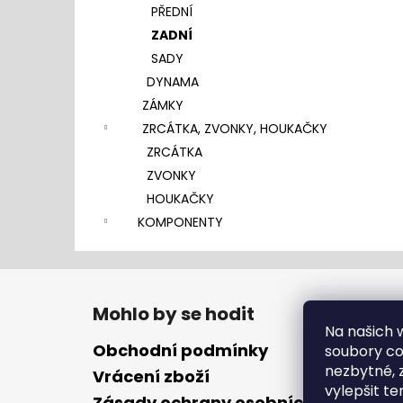
PŘEDNÍ
ZADNÍ
SADY
DYNAMA
ZÁMKY
ZRCÁTKA, ZVONKY, HOUKAČKY
ZRCÁTKA
ZVONKY
HOUKAČKY
KOMPONENTY
Z
á
Mohlo by se hodit
p
Na našich
a
Obchodní podmínky
soubory coo
t
nezbytné, 
Vrácení zboží
vylepšit te
í
Zásady ochrany osobních údajů