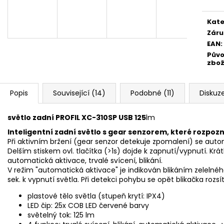
Kate
Záru
EAN
:
Pův
zbož
Popis
Související (14)
Podobné (11)
Diskuz
světlo zadní PROFIL XC-310SP USB 125
lm
Inteligentní zadní světlo s gear senzorem, které rozpoz
Při aktivním bržení (gear senzor detekuje zpomalení) se automa
Delším stiskem ovl. tlačítka (>1s) dojde k zapnutí/vypnutí. K
automatická aktivace, trvalé svícení, blikání.
V režim "automatická aktivace" je indikován blikáním zelelnéh
sek. k vypnutí světla. Při detekci pohybu se opět blikačka rozsít
plastové tělo světla (stupeň krytí:
IPX4)
LED čip: 25x COB LED červené barvy
světelný tok: 125 lm