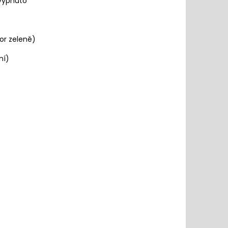
 vypnuto
tor zeleně)
ní)