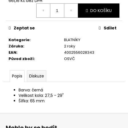
č
661,16 Kč bez DPH
Měrná
u
DO KOŠÍKU
cena:
j
e
m
Zeptat se
Sdílet
e
Kategorie
:
BLATNÍKY
Záruka
:
2 roky
EAN
:
4002556028343
Původ zboží
:
OSVČ
Popis
Diskuze
Barva: černá
Velikost kola: 27,5 - 29"
Šířka: 65 mm
Z
á
Mohlo by se hodit