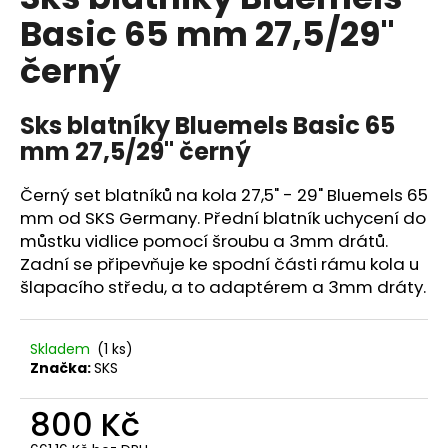
je
a
Basic 65 mm 27,5/29"
0,0
z
j
černý
5
í
hvězdiček.
t
Sks blatníky Bluemels Basic 65
?
mm 27,5/29" černý
Černý set blatníků na kola 27,5" - 29" Bluemels 65
mm od SKS Germany. Přední blatník uchycení do
HLEDAT
můstku vidlice pomocí šroubu a 3mm drátů.
Zadní se připevňuje ke spodní části rámu kola u
šlapacího středu, a to adaptérem a 3mm dráty.
D
o
Skladem
(
1 ks
)
p
Značka:
SKS
o
r
800 Kč
u