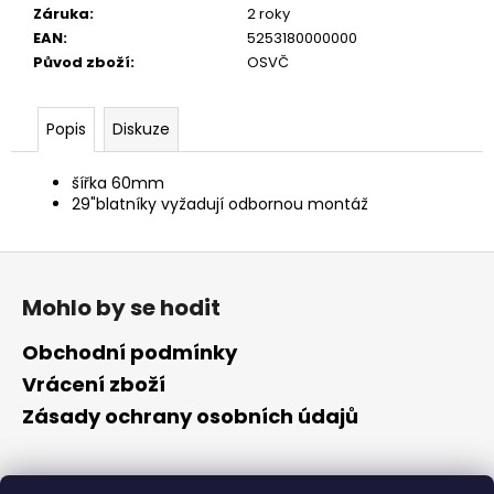
č
Záruka
:
2 roky
u
EAN
:
5253180000000
j
Původ zboží
:
OSVČ
e
m
e
Popis
Diskuze
šířka 60mm
29"
blatníky vyžadují odbornou montáž
Z
á
Mohlo by se hodit
p
a
Obchodní podmínky
t
Vrácení zboží
í
Zásady ochrany osobních údajů
Kontakt