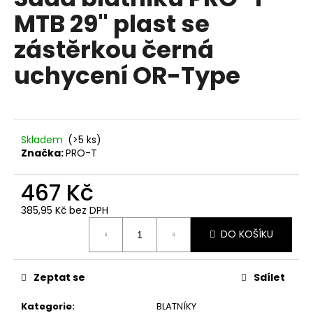
je
a
MTB 29" plast se
0,0
z
j
zástěrkou černá
5
í
hvězdiček.
uchycení OR-Type
t
?
Skladem
(
>5 ks
)
Značka:
PRO-T
HLEDAT
467 Kč
385,95 Kč bez DPH
D
Měrná
DO KOŠÍKU
o
cena:
p
o
Zeptat se
Sdílet
r
u
Kategorie
:
BLATNÍKY