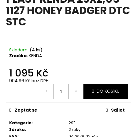
je
a
1127 HONEY BADGER DTC
0,0
z
j
STC
5
í
hvězdiček.
t
?
Skladem
(
4 ks
)
Značka:
KENDA
1 095 Kč
HLEDAT
904,96 Kč bez DPH
Měrná
DO KOŠÍKU
cena:
D
o
p
Zeptat se
Sdílet
o
Kategorie
:
29"
r
Záruka
:
2 roky
u
EAN
:
047853603545