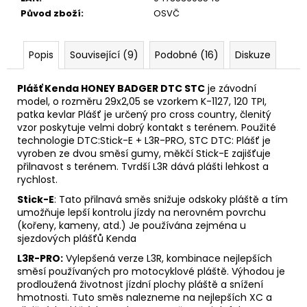
č
Původ zboží
:
OSVČ
u
j
e
Popis
Související (9)
Podobné (16)
Diskuze
m
e
Plášť Kenda HONEY BADGER DTC STC
je závodní
model, o rozměru 29x2,05 se vzorkem K-1127, 120 TPI,
patka kevlar Plášť je určený pro cross country, členitý
vzor poskytuje velmi dobrý kontakt s terénem. Použité
technologie DTC:Stick-E + L3R-PRO, STC DTC: Plášť je
vyroben ze dvou směsí gumy, měkčí Stick-E zajišťuje
přilnavost s terénem. Tvrdší L3R dává plášti lehkost a
rychlost.
Stick-E
: Tato přilnavá směs snižuje odskoky pláště a tím
umožňuje lepší kontrolu jízdy na nerovném povrchu
(kořeny, kameny, atd.) Je používána zejména u
sjezdových plášťů Kenda
L3R-PRO:
Vylepšená verze L3R, kombinace nejlepších
směsí používaných pro motocyklové pláště. Výhodou je
prodloužená životnost jízdní plochy pláště a snížení
hmotnosti. Tuto směs nalezneme na nejlepších XC a