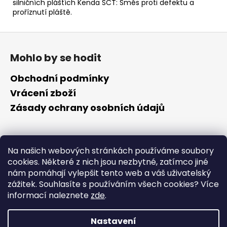
silničních pláštích Kenda SCT: Směs proti defektu a
proříznutí pláště.
Z
á
Mohlo by se hodit
p
a
Obchodní podmínky
t
Vrácení zboží
í
Zásady ochrany osobních údajů
Kontakt
Na našich webových stránkách používáme soubory
cookies. Některé z nich jsou nezbytné, zatímco jiné
info
@
cyklotomek.cz
nám pomáhají vylepšit tento web a váš uživatelský
Sledujte nás na FB
zážitek. Souhlasíte s používáním všech cookies?
Více
cyklotomek_
informací naleznete
zde
.
Nastavení