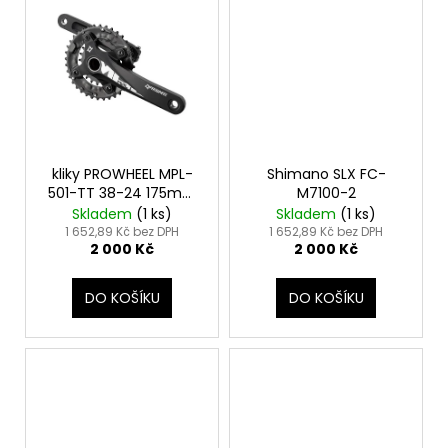
č
u
j
e
m
e
kliky PROWHEEL MPL-
Shimano SLX FC-
501-TT 38-24 175mm
M7100-2
BB 10sp
Skladem
(
1 ks
)
Skladem
(
1 ks
)
1 652,89 Kč bez DPH
1 652,89 Kč bez DPH
2 000 Kč
2 000 Kč
DO KOŠÍKU
DO KOŠÍKU