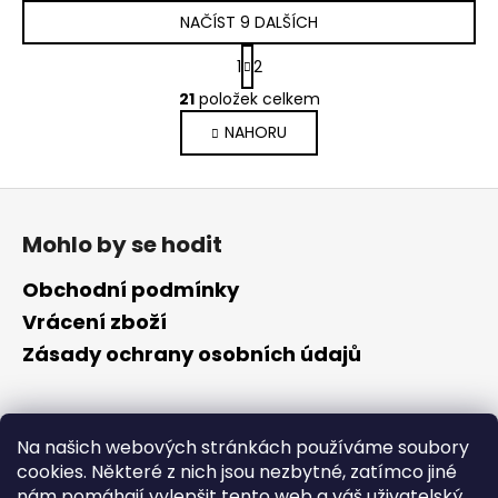
NAČÍST 9 DALŠÍCH
S
1
2
t
O
r
21
položek celkem
v
á
NAHORU
l
n
k
á
o
d
Z
v
a
á
á
c
Mohlo by se hodit
n
p
í
í
p
a
Obchodní podmínky
r
t
Vrácení zboží
v
í
Zásady ochrany osobních údajů
k
y
v
ý
Kontakt
Na našich webových stránkách používáme soubory
p
cookies. Některé z nich jsou nezbytné, zatímco jiné
i
info
@
cyklotomek.cz
nám pomáhají vylepšit tento web a váš uživatelský