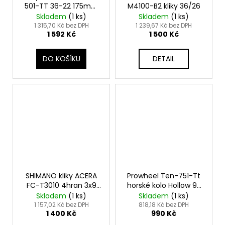
501-TT 36-22 175mm
M4100-B2 kliky 36/26
BB 9sp
Skladem
(
1 ks
)
Skladem
(
1 ks
)
1 315,70 Kč bez DPH
1 239,67 Kč bez DPH
1 592 Kč
1 500 Kč
DO KOŠÍKU
DETAIL
SHIMANO kliky ACERA
Prowheel Ten-751-Tt
FC-T3010 4hran 3x9
horské kolo Hollow 9s
175 mm 48x36x26z
26 36 48t kliky
Skladem
(
1 ks
)
Skladem
(
1 ks
)
černé s krytem
1 157,02 Kč bez DPH
818,18 Kč bez DPH
1 400 Kč
990 Kč