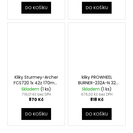
DO KOŠÍKU
DO KOŠÍKU
Kliky Sturmey-Archer
kliky PROWHEEL
FCS720 1x 42z 170mm
BURNER-232A-N 32
stříbrné bez krytu
165mm kryt černé
Skladem
(
1 ks
)
Skladem
(
1 ks
)
719,01 Kč bez DPH
676,03 Kč bez DPH
870 Kč
818 Kč
DO KOŠÍKU
DO KOŠÍKU