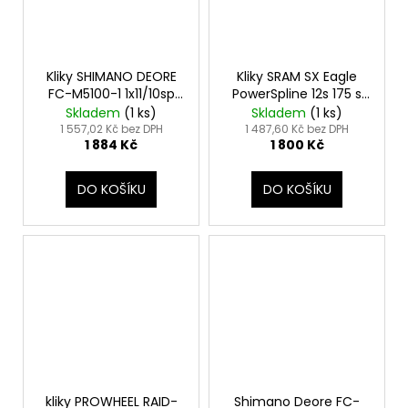
Kliky SHIMANO DEORE
Kliky SRAM SX Eagle
FC-M5100-1 1x11/10sp
PowerSpline 12s 175 s
175mm 32T
Direct Mount
Skladem
(
1 ks
)
Skladem
(
1 ks
)
převodníkem 32z X-
1 557,02 Kč bez DPH
1 487,60 Kč bez DPH
1 884 Kč
1 800 Kč
SYNC 2 ocelový př
DO KOŠÍKU
DO KOŠÍKU
kliky PROWHEEL RAID-
Shimano Deore FC-