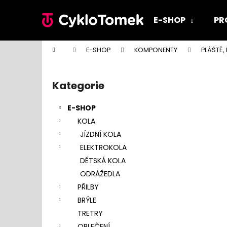
K
Přejít
na
o
E-SHOP
PR
obsah
Zpět
Zpět
š
do
do
í
Domů
E-SHOP
KOMPONENTY
PLÁŠTĚ,
k
obchodu
obchodu
P
o
Kategorie
Přeskočit
s
kategorie
t
E-SHOP
r
KOLA
a
JÍZDNÍ KOLA
n
ELEKTROKOLA
n
DĚTSKÁ KOLA
í
ODRÁŽEDLA
p
PŘILBY
a
BRÝLE
n
TRETRY
e
OBLEČENÍ