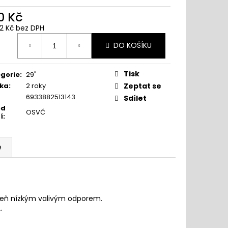
0 Kč
22 Kč bez DPH
ná
DO KOŠÍKU
:
Tisk
gorie
:
29"
ka
:
2 roky
Zeptat se
6933882513143
Sdílet
od
OSVČ
í
:
e
oveň nízkým valivým odporem.
.