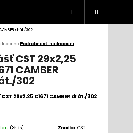
Hledat
Přihlášení
Nákupní
 CAMBER drát./302
košík
rné
odnoceno
Podrobnosti hodnocení
cení
ášť CST 29x2,25
ktu
671 CAMBER
át./302
ček.
ť CST 29x2,25 C1671 CAMBER drát./302
adem
(
>5 ks
)
Značka:
CST