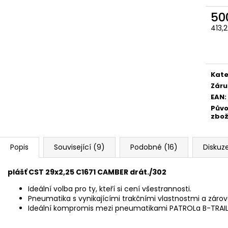
50
413,
Měr
cena
Kate
Záru
EAN
:
Pův
zbož
Popis
Související (9)
Podobné (16)
Diskuz
plášť CST 29x2,25 C1671 CAMBER drát./302
Ideální volba pro ty, kteří si cení všestrannosti.
Pneumatika s vynikajícími trakčními vlastnostmi a zár
Ideální kompromis mezi pneumatikami PATROLa B-TRAIL