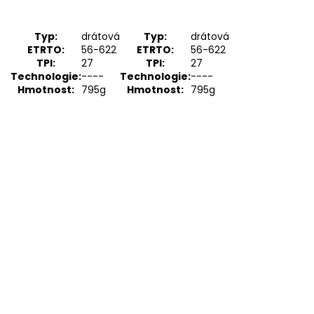
Typ:
drátová
Typ:
drátová
ETRTO:
56-622
ETRTO:
56-622
TPI:
27
TPI:
27
Technologie:
----
Technologie:
----
Hmotnost:
795g
Hmotnost:
795g