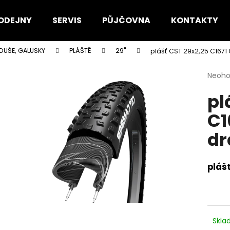
ODEJNY
SERVIS
PŮJČOVNA
KONTAKTY
 DUŠE, GALUSKY
PLÁŠTĚ
29"
plášť CST 29x2,25 C1671
Co potřebujete najít?
Průmě
Neoh
hodno
pl
produ
HLEDAT
je
C1
0,0
z
dr
5
Doporučujeme
hvězdi
pláš
Skl