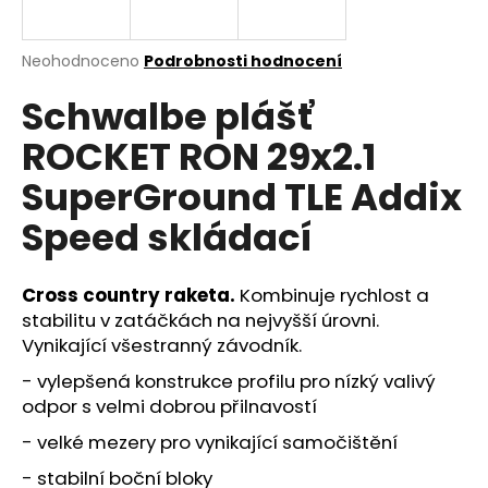
a
j
Průměrné
Neohodnoceno
Podrobnosti hodnocení
í
hodnocení
Schwalbe plášť
produktu
t
je
?
ROCKET RON 29x2.1
0,0
z
SuperGround TLE Addix
5
hvězdiček.
Speed skládací
HLEDAT
Cross country raketa.
Kombinuje rychlost a
stabilitu v zatáčkách na nejvyšší úrovni.
Vynikající všestranný závodník.
D
o
- vylepšená konstrukce profilu pro nízký valivý
p
odpor s velmi dobrou přilnavostí
o
r
- velké mezery pro vynikající samočištění
u
- stabilní boční bloky