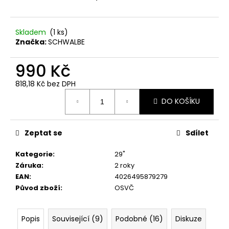
č
u
j
Skladem
(
1 ks
)
e
Značka:
SCHWALBE
m
e
990 Kč
818,18 Kč bez DPH
Měrná
DO KOŠÍKU
cena:
Zeptat se
Sdílet
Kategorie
:
29"
Záruka
:
2 roky
EAN
:
4026495879279
Původ zboží
:
OSVČ
Popis
Související (9)
Podobné (16)
Diskuze