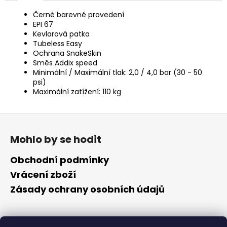
Černé barevné provedení
EPI
67
Kevlarová patka
Tubeless Easy
Ochrana
SnakeSkin
Směs
Addix speed
Minimální / Maximální tlak:
2
,0 / 4,0 bar (30 - 50
psi)
Maximální zatížení:
110 kg
Z
á
Mohlo by se hodit
p
a
Obchodní podmínky
t
Vrácení zboží
í
Zásady ochrany osobních údajů
Kontakt