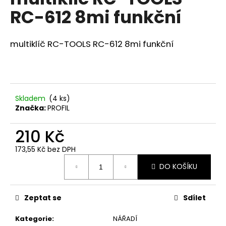
je
a
RC-612 8mi funkční
0,0
z
j
5
í
hvězdiček.
multiklíč RC-TOOLS RC-612 8mi funkční
t
?
Skladem
(
4 ks
)
Značka:
PROFIL
HLEDAT
210 Kč
173,55 Kč bez DPH
Měrná
D
DO KOŠÍKU
cena:
o
p
o
Zeptat se
Sdílet
r
u
Kategorie
:
NÁŘADÍ