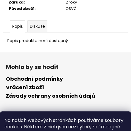
č
Záruka
:
2 roky
u
Původ zboží
:
OSVČ
j
e
m
Popis
Diskuze
e
Popis produktu není dostupný
Z
á
Mohlo by se hodit
p
a
Obchodní podmínky
t
Vrácení zboží
í
Zásady ochrany osobních údajů
Kontakt
Na našich webových stránkách používáme soubory
cookies. Některé z nich jsou nezbytné, zatímco jiné
info
@
cyklotomek.cz