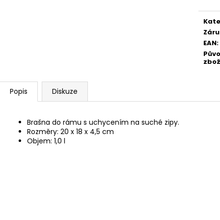
Kate
Záru
EAN
:
Pův
zbož
Popis
Diskuze
Brašna do rámu s uchycením na suché zipy.
Rozměry: 20 x 18 x 4,5 cm
Objem: 1,0 l