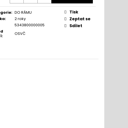
Tisk
gorie
:
DO RÁMU
ka
:
2 roky
Zeptat se
5343800000005
Sdílet
od
OSVČ
í
: