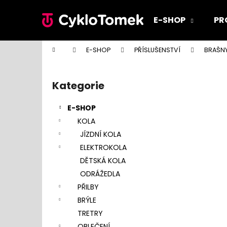
K
Přejít
na
o
E-SHOP
PR
obsah
Zpět
Zpět
š
do
do
í
Domů
E-SHOP
PŘÍSLUŠENSTVÍ
BRAŠN
k
obchodu
obchodu
P
o
Kategorie
Přeskočit
s
kategorie
t
E-SHOP
r
KOLA
a
JÍZDNÍ KOLA
n
ELEKTROKOLA
n
DĚTSKÁ KOLA
í
ODRÁŽEDLA
p
PŘILBY
a
BRÝLE
n
TRETRY
e
OBLEČENÍ