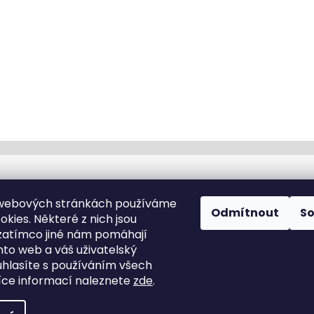
Kontakt
 webových stránkách používáme
Odmítnout
S
kies. Některé z nich jsou
info
@
cyklotomek.cz
zatímco jiné nám pomáhají
Sledujte nás na FB
nto web a váš uživatelský
cyklotomek_
ouhlasíte s používáním všech
ce informací naleznete
zde
.
hrazena.
Upravit nastavení cookies