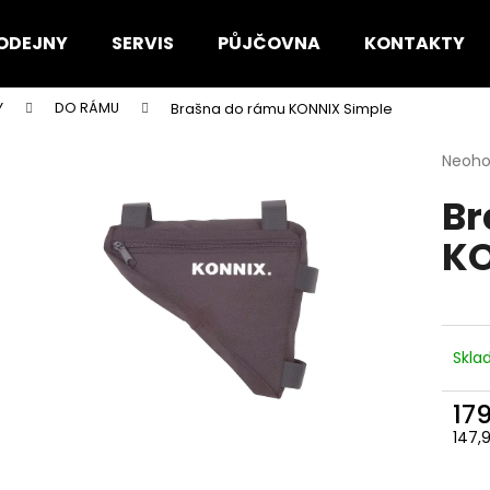
ODEJNY
SERVIS
PŮJČOVNA
KONTAKTY
Y
DO RÁMU
Brašna do rámu KONNIX Simple
Co potřebujete najít?
Průmě
Neoh
hodno
Br
produ
HLEDAT
je
KO
0,0
z
5
Doporučujeme
hvězdi
Skl
17
147,
Měr
cena