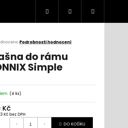
Hledat
Přihlášení
Nákupní
košík
rné
odnoceno
Podrobnosti hodnocení
cení
ašna do rámu
ktu
NNIX Simple
ček.
adem
(
4 ks
)
9 Kč
93 Kč bez DPH
ná
DO KOŠÍKU
: