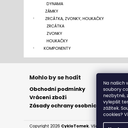
DYNAMA
ZÁMKY
ZRCÁTKA, ZVONKY, HOUKAČKY
ZRCÁTKA
ZVONKY
HOUKAČKY
KOMPONENTY
Z
á
Mohlo by se hodit
p
Na našich
a
Obchodní podmínky
soubory coo
t
nezbytné, 
Vrácení zboží
vylepšit te
í
Zásady ochrany osobních údajů
zážitek. S
cookies?
Ví
Copyright 2026
CykloTomek
. Všechna práva vy