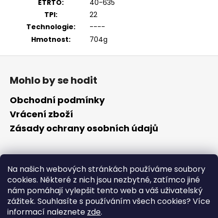
ETRTO:
40-635
TPI:
22
Technologie:
----
Hmotnost:
704g
Z
á
Mohlo by se hodit
p
a
Obchodní podmínky
t
Vrácení zboží
í
Zásady ochrany osobních údajů
Kontakt
Na našich webových stránkách používáme soubory
cookies. Některé z nich jsou nezbytné, zatímco jiné
info
@
cyklotomek.cz
nám pomáhají vylepšit tento web a váš uživatelský
Sledujte nás na FB
zážitek. Souhlasíte s používáním všech cookies?
Více
cyklotomek_
informací naleznete
zde
.