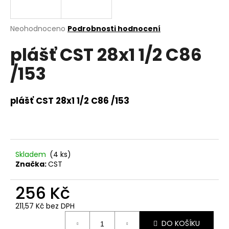
a
j
Průměrné
Neohodnoceno
Podrobnosti hodnocení
í
hodnocení
plášť CST 28x1 1/2 C86
produktu
t
je
?
/153
0,0
z
5
hvězdiček.
plášť CST 28x1 1/2 C86 /153
HLEDAT
Skladem
(
4 ks
)
D
Značka:
CST
o
p
256 Kč
o
211,57 Kč bez DPH
r
Měrná
u
DO KOŠÍKU
cena: