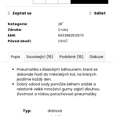
č
u
j
Zeptat se
Sdílet
e
m
Kategorie
:
28"
e
Záruka
:
2 roky
EAN
:
6933882512573
Původ zboží
:
OSVČ
Popis
Související (16)
Podobné (16)
Diskuze
Pneumatika s klasickým běhounem, která se
dokonale hodí do městských kol, na kterých
jezdíme každý den.
Dobrý odvod vody pomůže během srážek a
relativně velké množství gumy zajistí dlouhou
životnost a nízkou poruchovost pneumatiky.
Typ:
drátová