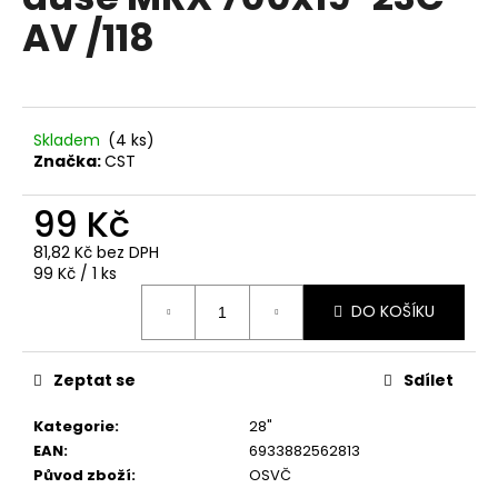
je
a
AV /118
0,0
z
j
5
í
hvězdiček.
t
?
Skladem
(
4 ks
)
Značka:
CST
99 Kč
81,82 Kč bez DPH
HLEDAT
Měrná
99 Kč / 1 ks
cena:
DO KOŠÍKU
D
o
Zeptat se
Sdílet
p
o
Kategorie
:
28"
r
EAN
:
6933882562813
u
Původ zboží
:
OSVČ