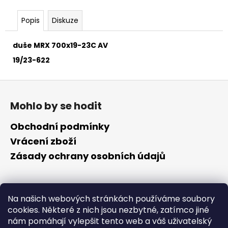
č
u
Popis
Diskuze
j
e
m
duše MRX 700x19-23C AV
e
19/23-622
Z
á
Mohlo by se hodit
p
a
Obchodní podmínky
t
Vrácení zboží
í
Zásady ochrany osobních údajů
Kontakt
Na našich webových stránkách používáme soubory
cookies. Některé z nich jsou nezbytné, zatímco jiné
info
@
cyklotomek.cz
nám pomáhají vylepšit tento web a váš uživatelský
Sledujte nás na FB