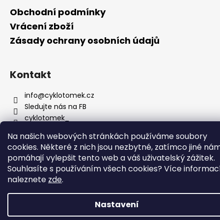
a
Obchodní podmínky
t
Vrácení zboží
í
Zásady ochrany osobních údajů
Kontakt
info
@
cyklotomek.cz
Sledujte nás na FB
cyklotomek_
Na našich webových stránkách používáme soubory
cookies. Některé z nich jsou nezbytné, zatímco jiné ná
pomáhají vylepšit tento web a váš uživatelský zážitek.
Vytvořil Shoptet
Souhlasíte s používáním všech cookies?
Více informac
Copyright 2026
CykloTomek
. Všechna práva vyhrazena.
naleznete
zde
.
Upravit nastavení cookies
Nastavení