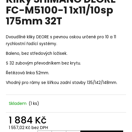
je
a
FC-M5100-1 1x11/10sp
0,0
z
j
175mm 32T
5
í
hvězdiček.
t
?
Dvoudílné kliky DEORE s pevnou oskou určené pro 10 a 11
rychlostní řadící systémy.
Baleno, bez středových ložisek.
S 32 zubovým převodníkem bez krytu.
HLEDAT
Řetězová linka 52mm.
Vhodný pro rámy se šířkou zadní stavby 135/142/148mm.
D
o
Skladem
(
1 ks
)
p
o
1 884 Kč
r
u
1 557,02 Kč bez DPH