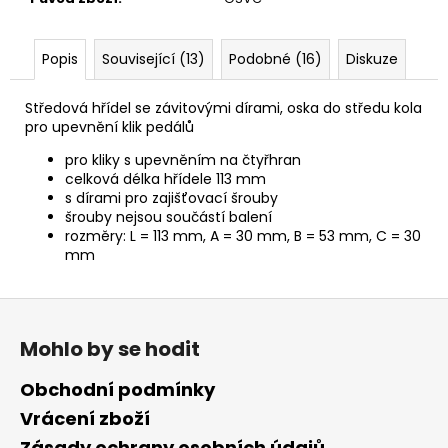
č
u
j
Popis
Související (13)
Podobné (16)
Diskuze
e
m
Středová hřídel se závitovými dírami, oska do středu kola
e
pro upevnění klik pedálů
pro kliky s upevněním na čtyřhran
celková délka hřídele 113 mm
s dírami pro zajišťovací šrouby
šrouby nejsou součástí balení
rozměry: L = 113 mm, A = 30 mm, B = 53 mm, C = 30
mm
Z
á
Mohlo by se hodit
p
a
Obchodní podmínky
t
Vrácení zboží
í
Zásady ochrany osobních údajů