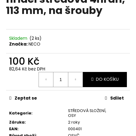
je
a
113 mm, na šrouby
0,0
z
j
5
í
hvězdiček.
t
?
Skladem
(
2 ks
)
Značka:
NECO
100 Kč
82,64 Kč bez DPH
HLEDAT
Měrná
DO KOŠÍKU
cena:
D
Zeptat se
Sdílet
o
p
STŘEDOVÁ SLOŽENÍ,
Kategorie
:
OSY
o
Záruka
:
2 roky
r
EAN
:
000401
u
Původ zboží
:
OSVČ