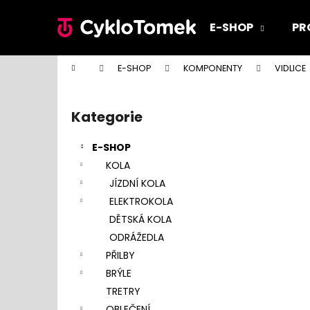
K
Přejít
na
o
E-SHOP
PR
obsah
Zpět
Zpět
š
do
do
í
Domů
E-SHOP
KOMPONENTY
VIDLICE
k
obchodu
obchodu
P
o
Kategorie
Přeskočit
s
kategorie
t
E-SHOP
r
KOLA
a
JÍZDNÍ KOLA
n
ELEKTROKOLA
n
DĚTSKÁ KOLA
í
ODRÁŽEDLA
p
PŘILBY
a
BRÝLE
n
TRETRY
e
OBLEČENÍ