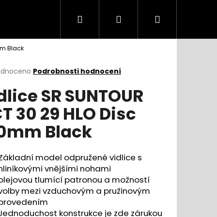
Hledat
Přihlášení
Nákupní
mm Black
košík
rné
odnoceno
Podrobnosti hodnocení
cení
dlice SR SUNTOUR
ktu
T 30 29 HLO Disc
0mm Black
ček.
Základní model odpružené vidlice s
hliníkovými vnějšími nohami
olejovou tlumící patronou a možností
volby mezi vzduchovým a pružinovým
provedením
Jednoduchost konstrukce je zde zárukou