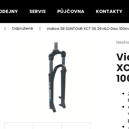
ODEJNY
SERVIS
PŮJČOVNA
KONTAKTY
Odpružené
Vidlice SR SUNTOUR XCT 30 29 HLO Disc 100
Co potřebujete najít?
Průmě
Neoh
hodno
Vi
produ
HLEDAT
je
XC
0,0
z
10
5
Doporučujeme
hvězdi