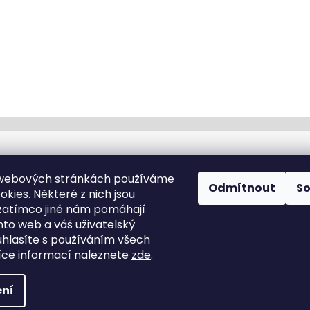
Kontakt
 webových stránkách používáme
Odmítnout
S
kies. Některé z nich jsou
info
@
cyklotomek.cz
zatímco jiné nám pomáhají
Sledujte nás na FB
nto web a váš uživatelský
cyklotomek_
ouhlasíte s používáním všech
ce informací naleznete
zde
.
hrazena.
Upravit nastavení cookies
ní