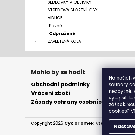
SEDLOVKY A OBJÍMKY
STŘEDOVÁ SLOŽENÍ, OSY
VIDLICE
Pevné
Odpružené
ZAPLETENÁ KOLA
Z
á
Mohlo by se hodit
p
Na našich
a
Obchodní podmínky
soubory coo
t
nezbytné, 
Vrácení zboží
vylepšit te
í
Zásady ochrany osobních údajů
zážitek. S
cookies?
Ví
Copyright 2026
CykloTomek
. Všechna práva vy
Nastave