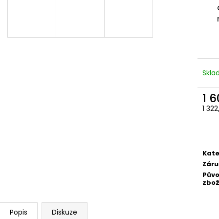
Skl
1 
1 322
Měr
cena
Kate
Záru
Pův
zbož
Popis
Diskuze