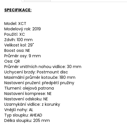
SPECIFIKACE:
Model: XCT
Modelový rok: 2019
Použití: XC
Zdvih: 100 mm
Velikost kol: 29"
Boost osa: NE
Průměr osy: 9 mm
Osa: QR
Průměr vnitřních nohou vidlice: 30 mm
Uchycení brzdy: Postmount disc
Maximální průměr kotouče: 180 mm
Nastavení pružení: předpětí pružiny
Tlumení: olejová patrona
Nastavení komprese: NE
Nastavení odskoku: NE
Uzamykání vidlice: z korunky
Vnější nohy: AL
Typ sloupku: AHEAD
Délka sloupku: 205 mm