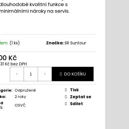
dlouhodobě kvalitní funkce s
minimálními nároky na servis.
adem
(
1 ks
)
Značka:
SR Suntour
600 Kč
,31 Kč bez DPH
ná
DO KOŠÍKU
:
Tisk
gorie
:
Odpružené
ka
:
2 roky
Zeptat se
od
Sdílet
OSVČ
í
: