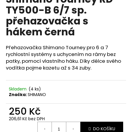
je
a
TY500-B 6/7 sp.
0,0
z
j
přehazovačka s
5
í
hvězdiček.
hákem černá
t
?
Přehazovačka Shimano Tourney pro 6 a 7
rychlostní systémy s uchycením na rámy bez
patky, pomocí vlastního háku. Díky délce svého
vodítka pojme kazetu až s 34 zuby.
HLEDAT
Skladem
(
4 ks
)
D
Značka:
SHIMANO
o
p
250 Kč
o
206,61 Kč bez DPH
r
Měrná
u
DO KOŠÍKU
cena: