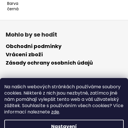
Barva
černá
Z
á
Mohlo by se hodit
p
a
Obchodní podmínky
t
Vrácení zboží
í
Zásady ochrany osobních údajů
Kontakt
Na našich webových stránkách používáme soubory
cookies. Některé z nich jsou nezbytné, zatímco jiné
info
@
cyklotomek.cz
nám pomáhají vylepšit tento web a váš uživatelský
Sledujte nás na FB
zážitek. Souhlasíte s používáním všech cookies?
Více
cyklotomek_
informací naleznete
zde
.
Nastavení