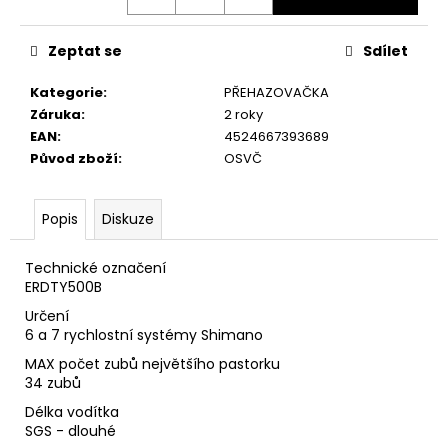
č
u
j
Zeptat se
Sdílet
e
m
Kategorie
:
PŘEHAZOVAČKA
e
Záruka
:
2 roky
EAN
:
4524667393689
Původ zboží
:
OSVČ
Popis
Diskuze
Technické označení
ERDTY500B
Určení
6 a 7 rychlostní systémy Shimano
MAX počet zubů největšího pastorku
34 zubů
Délka vodítka
SGS - dlouhé