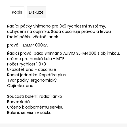
č
u
Popis
Diskuze
j
e
m
Řadící páčky Shimano pro 3x9 rychlostní systémy,
e
uchycení na objímku. Sada obsahuje pravou a levou
řadící páčku včetně lanek.
pravá - ESLM4000RA
Řadicí pravá páka Shimano ALIVIO SL-M4000 s objímkou,
určeno pro horská kola - MTB
Počet rychlostí: 9+3
Ukazatel: ano - obsahuje
Řadicí jednotka: Rapidfire plus
Tvar páčky: ergonomický
Objímka: ano
Součástí balení: řadicí lanko
Barva: šedá
Určeno k odbornému servisu
Balení: servisní v sáčku