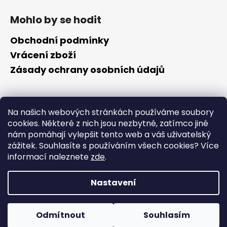
Z
á
Mohlo by se hodit
p
a
Obchodní podmínky
t
Vrácení zboží
í
Zásady ochrany osobních údajů
Kontakt
Na našich webových stránkách používáme soubory
cookies. Některé z nich jsou nezbytné, zatímco jiné
info
@
cyklotomek.cz
nám pomáhají vylepšit tento web a váš uživatelský
Sledujte nás na FB
zážitek. Souhlasíte s používáním všech cookies?
Více
cyklotomek_
informací naleznete
zde
.
Nastavení
Vytvořil Shoptet
Copyright 2026
CykloTomek
. Všechna práva vyhrazena.
Odmítnout
Souhlasím
Upravit nastavení cookies