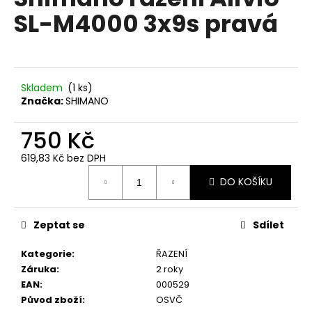
je
a
SL-M4000 3x9s pravá
0,0
z
j
5
í
hvězdiček.
t
?
Skladem
(
1 ks
)
Značka:
SHIMANO
750 Kč
619,83 Kč bez DPH
HLEDAT
Měrná
DO KOŠÍKU
cena:
D
Zeptat se
Sdílet
o
p
Kategorie
:
ŘAZENÍ
o
Záruka
:
2 roky
r
EAN
:
000529
u
Původ zboží
:
OSVČ