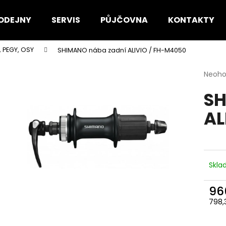
ODEJNY
SERVIS
PŮJČOVNA
KONTAKTY
 PEGY, OSY
SHIMANO nába zadní ALIVIO / FH-M4050
Co potřebujete najít?
Průmě
Neoh
hodno
SH
produ
HLEDAT
je
AL
0,0
z
5
Doporučujeme
hvězdi
Skl
96
798,
Měr
cena