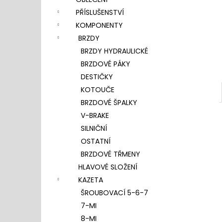
l
PŘÍSLUŠENSTVÍ
KOMPONENTY
BRZDY
BRZDY HYDRAULICKÉ
BRZDOVÉ PÁKY
DESTIČKY
KOTOUČE
BRZDOVÉ ŠPALKY
V-BRAKE
SILNIČNÍ
OSTATNÍ
BRZDOVÉ TŘMENY
HLAVOVÉ SLOŽENÍ
KAZETA
ŠROUBOVACÍ 5-6-7
7-MI
8-MI