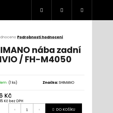
Hledat
Přihlášení
Nákupní
košík
rné
odnoceno
Podrobnosti hodnocení
cení
IMANO nába zadní
ktu
IVIO / FH-M4050
ček.
adem
(
1 ks
)
Značka:
SHIMANO
6 Kč
35 Kč bez DPH
ná
DO KOŠÍKU
: