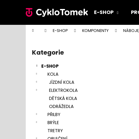
K
Přejít
na
o
E-SHOP
PR
obsah
Zpět
Zpět
š
do
do
í
Domů
E-SHOP
KOMPONENTY
NÁBOJE,
k
obchodu
obchodu
P
o
Kategorie
Přeskočit
s
kategorie
t
E-SHOP
r
KOLA
a
JÍZDNÍ KOLA
n
ELEKTROKOLA
n
DĚTSKÁ KOLA
í
ODRÁŽEDLA
p
PŘILBY
a
BRÝLE
n
TRETRY
e
OBLEČENÍ