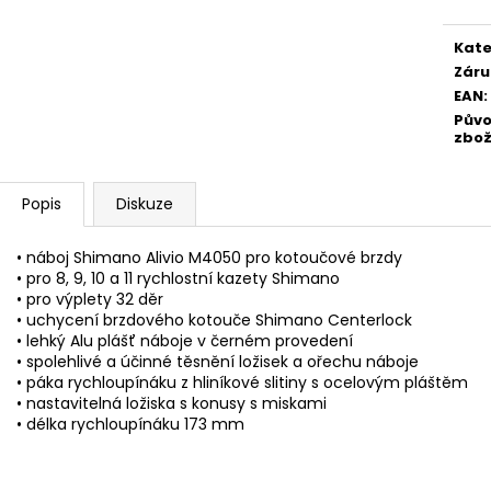
Kate
Záru
EAN
:
Pův
zbož
Popis
Diskuze
• náboj Shimano Alivio M4050 pro kotoučové brzdy
• pro 8, 9, 10 a 11 rychlostní kazety Shimano
• pro výplety 32 děr
• uchycení brzdového kotouče Shimano Centerlock
• lehký Alu plášť náboje v černém provedení
• spolehlivé a účinné těsnění ložisek a ořechu náboje
• páka rychloupínáku z hliníkové slitiny s ocelovým pláštěm
• nastavitelná ložiska s konusy s miskami
• délka rychloupínáku 173 mm