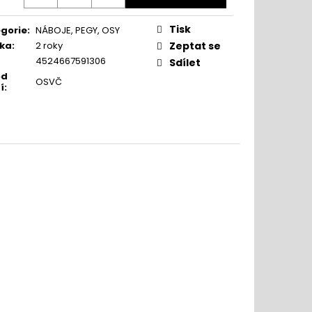
Tisk
gorie
:
NÁBOJE, PEGY, OSY
ka
:
2 roky
Zeptat se
4524667591306
Sdílet
od
OSVČ
í
: