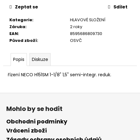
č
u
Zeptat se
Sdílet
j
Kategorie
:
HLAVOVÉ SLOŽENÍ
e
Záruka
:
2 roky
m
EAN
:
8595686809730
e
Původ zboží
:
OSVČ
Popis
Diskuze
řízení NECO H151SM 1-1/8" 1,5" semi-integr. reduk.
Z
á
Mohlo by se hodit
p
a
Obchodní podmínky
t
Vrácení zboží
í
Zásady ochrany osobních údajů