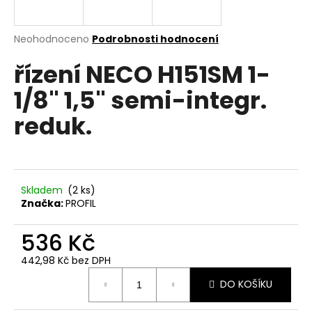
a
j
Průměrné
Neohodnoceno
Podrobnosti hodnocení
í
hodnocení
řízení NECO H151SM 1-
produktu
t
je
?
1/8" 1,5" semi-integr.
0,0
z
reduk.
5
hvězdiček.
HLEDAT
Skladem
(
2 ks
)
Značka:
PROFIL
D
536 Kč
o
p
442,98 Kč bez DPH
o
Měrná
r
DO KOŠÍKU
cena:
u