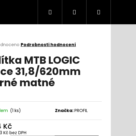
Hledat
Přihlášení
Nákupní
košík
rné
odnoceno
Podrobnosti hodnocení
cení
dítka MTB LOGIC
ktu
ce 31,8/620mm
rné matné
ček.
adem
(
1 ks
)
Značka:
PROFIL
4 Kč
33 Kč bez DPH