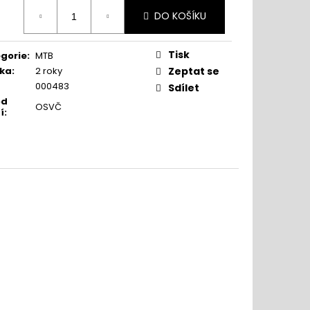
ná
DO KOŠÍKU
:
Tisk
gorie
:
MTB
ka
:
2 roky
Zeptat se
000483
Sdílet
od
OSVČ
í
: