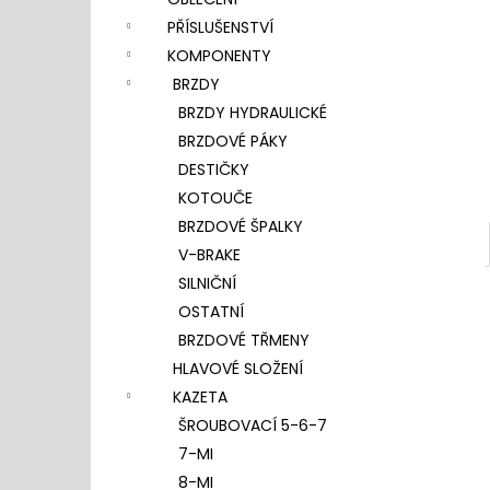
l
PŘÍSLUŠENSTVÍ
KOMPONENTY
BRZDY
BRZDY HYDRAULICKÉ
BRZDOVÉ PÁKY
DESTIČKY
KOTOUČE
BRZDOVÉ ŠPALKY
V-BRAKE
SILNIČNÍ
OSTATNÍ
BRZDOVÉ TŘMENY
HLAVOVÉ SLOŽENÍ
KAZETA
ŠROUBOVACÍ 5-6-7
7-MI
8-MI