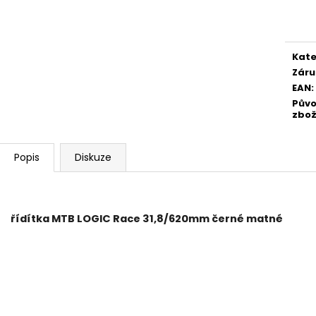
Měr
cena
Kate
Záru
EAN
:
Pův
zbož
Popis
Diskuze
řídítka MTB LOGIC Race 31,8/620mm černé matné