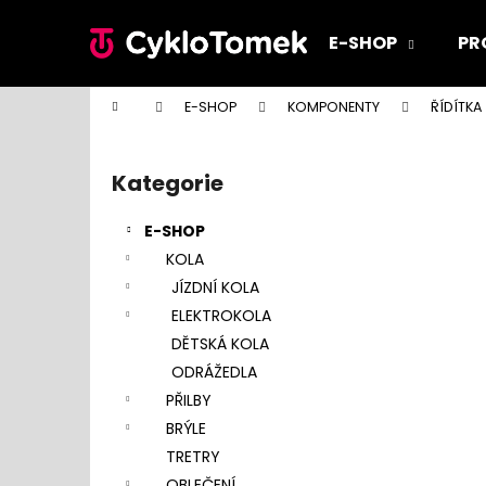
K
Přejít
na
o
E-SHOP
PR
obsah
Zpět
Zpět
š
do
do
í
Domů
E-SHOP
KOMPONENTY
ŘÍDÍTKA
k
obchodu
obchodu
P
o
Kategorie
Přeskočit
s
kategorie
t
E-SHOP
r
KOLA
a
JÍZDNÍ KOLA
n
ELEKTROKOLA
n
DĚTSKÁ KOLA
í
ODRÁŽEDLA
p
PŘILBY
a
BRÝLE
n
TRETRY
e
OBLEČENÍ