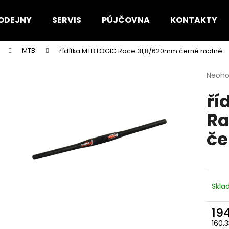
ODEJNY
SERVIS
PŮJČOVNA
KONTAKTY
MTB
řídítka MTB LOGIC Race 31,8/620mm černé matné
Co potřebujete najít?
Průmě
Neoh
hodno
ří
produ
HLEDAT
je
Ra
0,0
z
če
5
Doporučujeme
hvězdi
Skl
19
160,