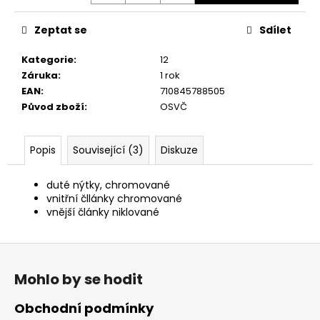
č
u
Zeptat se
Sdílet
j
e
Kategorie
:
12
m
Záruka
:
1 rok
e
EAN
:
710845788505
Původ zboží
:
OSVČ
Popis
Související (3)
Diskuze
duté nýtky, chromované
vnitřní čllánky chromované
vnější články niklované
Z
á
Mohlo by se hodit
p
a
Obchodní podmínky