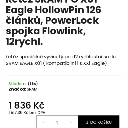
je
a
Eagle HollowPin 126
0,0
z
j
článků, PowerLock
5
í
hvězdiček.
spojka Flowlink,
t
?
12rychl.
řetěz speciálně vyvinutý pro 12 rychlostní sadu
SRAM EAGLE X01 ( kompatibilní i s XX1 Eagle)
HLEDAT
Skladem
(
1 ks
)
Značka:
SRAM
D
o
1 836 Kč
p
o
1 517,36 Kč bez DPH
r
Měrná
u
DO KOŠÍKU
cena: