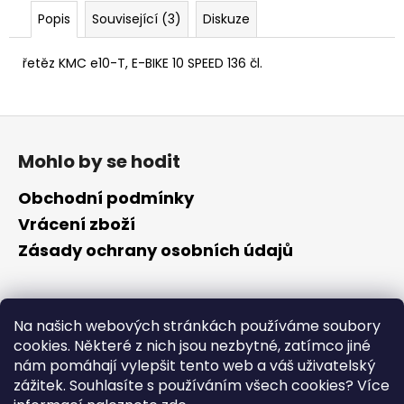
č
Popis
Související (3)
Diskuze
u
j
e
řetěz KMC e10-T, E-BIKE 10 SPEED 136 čl.
m
e
Z
á
Mohlo by se hodit
p
a
Obchodní podmínky
t
Vrácení zboží
í
Zásady ochrany osobních údajů
Kontakt
Na našich webových stránkách používáme soubory
cookies. Některé z nich jsou nezbytné, zatímco jiné
info
@
cyklotomek.cz
nám pomáhají vylepšit tento web a váš uživatelský
Sledujte nás na FB
zážitek. Souhlasíte s používáním všech cookies?
Více
cyklotomek_