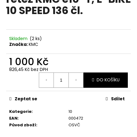
je
a
10 SPEED 136 čl.
0,0
z
j
5
í
hvězdiček.
t
?
Skladem
(
2 ks
)
Značka:
KMC
1 000 Kč
826,45 Kč bez DPH
HLEDAT
Měrná
DO KOŠÍKU
cena:
D
Zeptat se
Sdílet
o
p
Kategorie
:
10
o
EAN
:
000472
r
Původ zboží
:
OSVČ
u