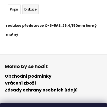
č
u
Popis
Diskuze
j
e
m
redukce představce Q-8-5AS, 25,4/150mm černý
e
matný
Z
á
Mohlo by se hodit
p
a
Obchodní podmínky
t
Vrácení zboží
í
Zásady ochrany osobních údajů
Kontakt