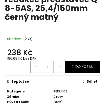
je
a
8-5AS, 25,4/150mm
0,0
z
j
černý matný
5
í
hvězdiček.
t
?
Skladem
(
2 ks
)
238 Kč
HLEDAT
196,69 Kč bez DPH
Měrná
DO KOŠÍKU
cena:
D
o
Zeptat se
Sdílet
p
o
Kategorie
:
REDUKCE
r
Záruka
:
2 roky
u
Původ zboží
:
OSVČ