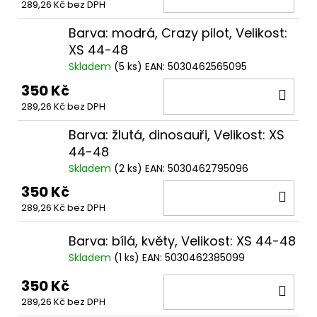
289,26 Kč bez DPH
KOŠ
Barva: modrá, Crazy pilot, Velikost:
XS 44-48
Skladem
(
5 ks
)
EAN:
5030462565095
350 Kč
DO
289,26 Kč bez DPH
KOŠ
Barva: žlutá, dinosauři, Velikost: XS
44-48
Skladem
(
2 ks
)
EAN:
5030462795096
350 Kč
DO
289,26 Kč bez DPH
KOŠ
Barva: bílá, květy, Velikost: XS 44-48
Skladem
(
1 ks
)
EAN:
5030462385099
350 Kč
DO
289,26 Kč bez DPH
KOŠ