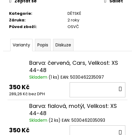
č
Zeptat se
Sdílet
u
j
Kategorie
:
DĚTSKÉ
e
Záruka
:
2 roky
m
Původ zboží
:
OSVČ
e
Varianty
Popis
Diskuze
Barva: červená, Cars, Velikost: XS
44-48
Skladem
(
1 ks
)
EAN:
5030462235097
350 Kč
DO
289,26 Kč bez DPH
KOŠ
Barva: fialová, motýl, Velikost: XS
44-48
Skladem
(
2 ks
)
EAN:
5030462035093
350 Kč
DO