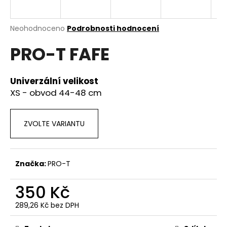
a
j
Průměrné
Neohodnoceno
Podrobnosti hodnocení
í
hodnocení
PRO-T FAFE
produktu
t
je
?
0,0
z
Univerzální velikost
5
XS - obvod 44-48 cm
hvězdiček.
HLEDAT
ZVOLTE VARIANTU
D
Značka:
PRO-T
o
p
350 Kč
o
r
289,26 Kč bez DPH
Měrná
u
cena: