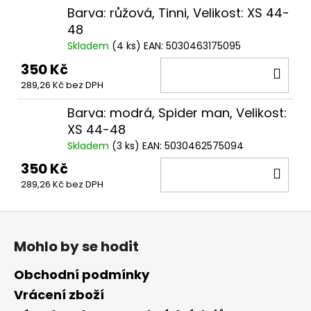
Barva: růžová, Tinni, Velikost: XS 44-
48
Skladem
(
4 ks
)
EAN:
5030463175095
350 Kč
DO
289,26 Kč bez DPH
KOŠ
Barva: modrá, Spider man, Velikost:
XS 44-48
Skladem
(
3 ks
)
EAN:
5030462575094
350 Kč
DO
289,26 Kč bez DPH
KOŠ
Z
á
Mohlo by se hodit
p
a
Obchodní podmínky
t
Vrácení zboží
í