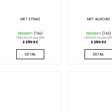
MET STRALE
MET ALLROAD
Skladem
(
1 ks
)
Skladem
(
1 ks
)
1 892,56 Kč bez DPH
1 859,50 Kč bez DP
2 290 Kč
2 250 Kč
DETAIL
DETAIL