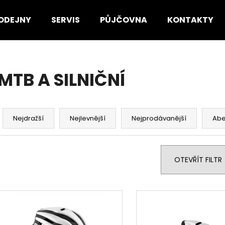
ODEJNY
SERVIS
PŮJČOVNA
KONTAKTY
Co potřebujete najít?
MTB A SILNIČNÍ
HLEDAT
Ř
a
Nejdražší
Nejlevnější
Nejprodávanější
Ab
z
Doporučujeme
e
n
OTEVŘÍT FILTR
í
p
V
r
ý
o
p
d