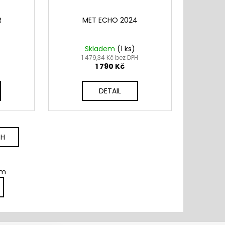
R
MET ECHO 2024
Skladem
(
1 ks
)
H
1 479,34 Kč bez DPH
1 790 Kč
DETAIL
CH
em