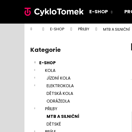
K
Přejít
na
o
E-SHOP
PR
obsah
Zpět
Zpět
š
do
do
í
Domů
E-SHOP
PŘILBY
MTB A SILNIČNÍ
k
obchodu
obchodu
P
o
Kategorie
Přeskočit
s
kategorie
t
E-SHOP
r
KOLA
a
JÍZDNÍ KOLA
n
ELEKTROKOLA
n
DĚTSKÁ KOLA
í
ODRÁŽEDLA
p
PŘILBY
a
MTB A SILNIČNÍ
n
DĚTSKÉ
e
BRÝLE