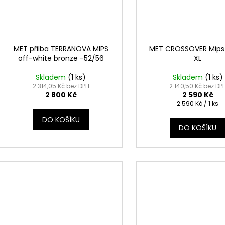
MET přilba TERRANOVA MIPS
MET CROSSOVER Mips
off-white bronze -52/56
XL
Skladem
(
1 ks
)
Skladem
(
1 ks
)
2 314,05 Kč bez DPH
2 140,50 Kč bez DP
2 800 Kč
2 590 Kč
Měrná
2 590 Kč / 1 ks
cena:
DO KOŠÍKU
DO KOŠÍKU