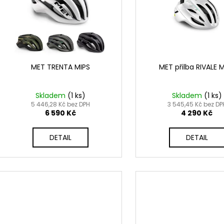
i
u
s
k
p
t
r
ů
o
d
MET TRENTA MIPS
MET přilba RIVALE 
u
k
Skladem
(
1 ks
)
Skladem
(
1 ks
)
t
5 446,28 Kč bez DPH
3 545,45 Kč bez DP
6 590 Kč
4 290 Kč
ů
DETAIL
DETAIL