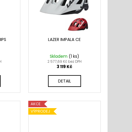
MIPS
LAZER IMPALA CE
Skladem
(
1 ks
)
H
2 577,69 Kč bez DPH
3 119 Kč
DETAIL
AKCE
VÝPRODEJ