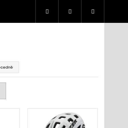
Hledat
Přihlášení
Nákupní
košík
ecedně