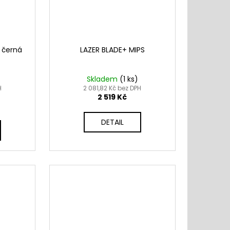
 černá
LAZER BLADE+ MIPS
Skladem
(
1 ks
)
H
2 081,82 Kč bez DPH
2 519 Kč
DETAIL