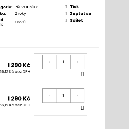
ná
:
Tisk
gorie
:
PŘEVODNÍKY
ka
:
2 roky
Zeptat se
od
Sdílet
OSVČ
í
:
1 290 Kč
DO
066,12 Kč bez DPH
KOŠÍKU
1 290 Kč
DO
066,12 Kč bez DPH
KOŠÍKU