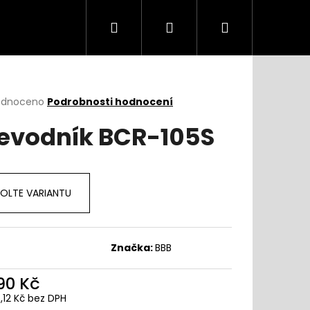
Hledat
Přihlášení
Nákupní
košík
rné
odnoceno
Podrobnosti hodnocení
cení
evodník BCR-105S
ktu
OLTE VARIANTU
ček.
Značka:
BBB
290 Kč
6,12 Kč bez DPH