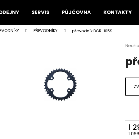
ODEJNY
SERVIS
PŮJČOVNA
KONTAKTY
PŘEVODNÍKY
PŘEVODNÍKY
převodník BCR-105S
Co potřebujete najít?
Průmě
Neoh
hodno
př
produ
HLEDAT
je
0,0
z
5
Doporučujeme
ZV
hvězdi
1 
1 06