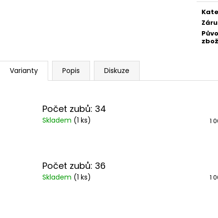
Měr
cena
Kate
Záru
Pův
zbož
Varianty
Popis
Diskuze
Počet zubů: 34
Skladem
(
1 ks
)
1 
Počet zubů: 36
Skladem
(
1 ks
)
1 