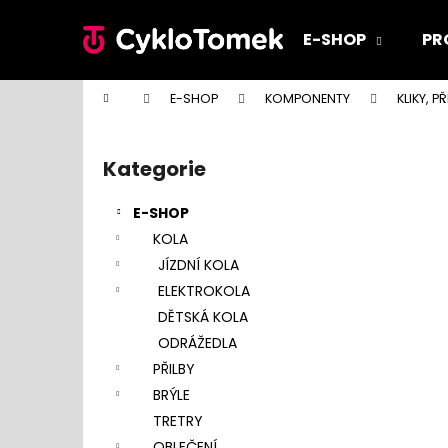
K
Přejít
na
o
E-SHOP
PR
obsah
Zpět
Zpět
š
do
do
í
Domů
E-SHOP
KOMPONENTY
KLIKY, 
k
obchodu
obchodu
P
o
Kategorie
Přeskočit
s
kategorie
t
E-SHOP
r
KOLA
a
JÍZDNÍ KOLA
n
ELEKTROKOLA
n
DĚTSKÁ KOLA
í
ODRÁŽEDLA
p
PŘILBY
a
BRÝLE
n
TRETRY
e
OBLEČENÍ