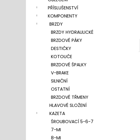
l
PŘÍSLUŠENSTVÍ
KOMPONENTY
BRZDY
BRZDY HYDRAULICKÉ
BRZDOVÉ PÁKY
DESTIČKY
KOTOUČE
BRZDOVÉ ŠPALKY
V-BRAKE
SILNIČNÍ
OSTATNÍ
BRZDOVÉ TŘMENY
HLAVOVÉ SLOŽENÍ
KAZETA
ŠROUBOVACÍ 5-6-7
7-MI
8-MI