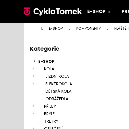
K
Přejít
na
o
E-SHOP
PR
obsah
Zpět
Zpět
š
do
do
í
Domů
E-SHOP
KOMPONENTY
PLÁŠTĚ,
k
obchodu
obchodu
P
o
Kategorie
Přeskočit
s
kategorie
t
E-SHOP
r
KOLA
a
JÍZDNÍ KOLA
n
ELEKTROKOLA
n
DĚTSKÁ KOLA
í
ODRÁŽEDLA
p
PŘILBY
a
BRÝLE
n
TRETRY
e
OBLEČENÍ