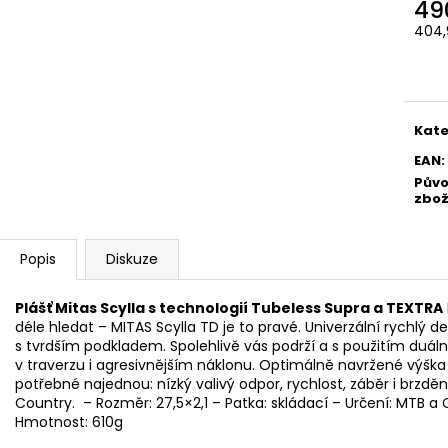
49
404,
Měr
cena
Kate
EAN
:
Pův
zbož
Popis
Diskuze
Plášť Mitas Scylla s technologií Tubeless Supra a TEXTRA
déle hledat – MITAS Scylla TD je to pravé. Univerzální rychlý
s tvrdším podkladem. Spolehlivě vás podrží a s použitím duální 
v traverzu i agresivnějším náklonu. Optimálně navržené výška
potřebné najednou: nízký valivý odpor, rychlost, záběr i brzdění
Country. – Rozměr: 27,5×2,1 – Patka: skládací – Určení: MTB 
Hmotnost: 610g