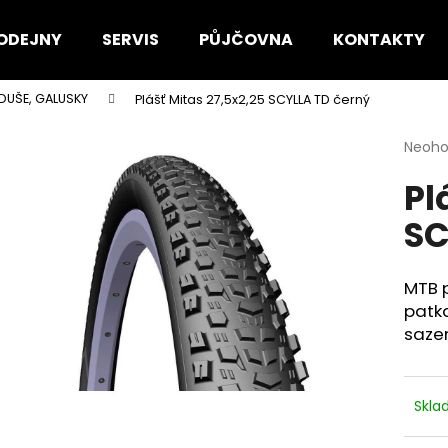
ODEJNY
SERVIS
PŮJČOVNA
KONTAKTY
 DUŠE, GALUSKY
Plášť Mitas 27,5x2,25 SCYLLA TD černý
Co potřebujete najít?
Průmě
Neoh
hodno
Pl
produ
HLEDAT
je
SC
0,0
z
5
Doporučujeme
hvězdi
MTB p
patka
sazem
Skl