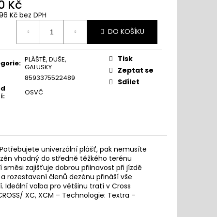
0 Kč
96 Kč bez DPH
ná
DO KOŠÍKU
:
Tisk
PLÁŠTĚ, DUŠE,
gorie
:
GALUSKY
Zeptat se
8593375522489
Sdílet
od
OSVČ
í
:
Potřebujete univerzální plášť, pak nemusíte
 dezén vhodný do středně těžkého terénu
směsi zajišťuje dobrou přilnavost při jízdě
 a rozestavení členů dezénu přináší vše
. Ideální volba pro většinu tratí v Cross
a CROSS/ XC, XCM – Technologie: Textra –