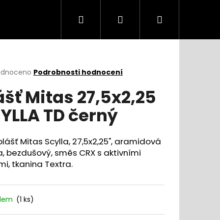
Hledat
Přihlášení
Nákupní
košík
rné
odnoceno
Podrobnosti hodnocení
cení
ášť Mitas 27,5x2,25
ktu
YLLA TD černý
ček.
lášť Mitas Scylla, 27,5x2,25", aramidová
, bezdušový, směs CRX s aktivními
i, tkanina Textra.
adem
(
1 ks
)