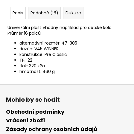
č
u
Popis
Podobné (16)
Diskuze
j
e
m
Univerzální plášť vhodný například pro dětské kolo.
e
Průměr 16 palců.
alternativní rozměr: 47-305
dezén: V45 WINNER
konstrukce: Pre Classic
TPI: 22
tlak: 320 kPa
hmotnost: 460 g
Z
á
Mohlo by se hodit
p
a
Obchodní podmínky
t
Vrácení zboží
í
Zásady ochrany osobních údajů