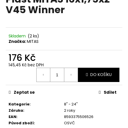
je
a
V45 Winner
0,0
z
j
5
í
hvězdiček.
t
?
Skladem
(
2 ks
)
Značka:
MITAS
176 Kč
145,45 Kč bez DPH
HLEDAT
Měrná
DO KOŠÍKU
cena:
D
Zeptat se
Sdílet
o
p
Kategorie
:
8" - 24"
o
Záruka
:
2 roky
r
EAN
:
8593375506526
u
Původ zboží
:
OSVČ