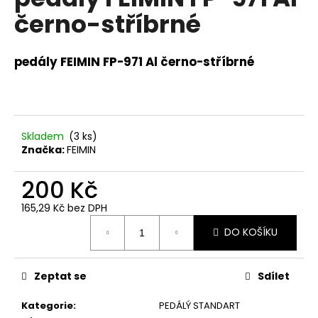
je
a
černo-stříbrné
0,0
z
j
5
í
hvězdiček.
pedály FEIMIN FP-971 Al černo-stříbrné
t
?
Skladem
(
3 ks
)
Značka:
FEIMIN
HLEDAT
200 Kč
165,29 Kč bez DPH
Měrná
D
DO KOŠÍKU
cena:
o
p
o
Zeptat se
Sdílet
r
u
Kategorie
:
PEDÁLÝ STANDART