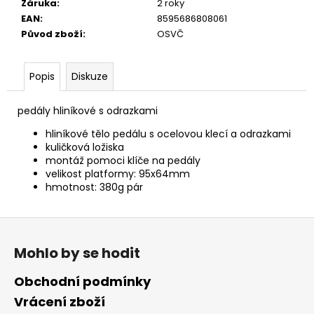
č
Záruka
:
2 roky
u
EAN
:
8595686808061
j
Původ zboží
:
OSVČ
e
m
Popis
Diskuze
e
pedály hliníkové s odrazkami
hliníkové tělo pedálu s ocelovou klecí a odrazkami
kuličková ložiska
montáž pomoci klíče na pedály
velikost platformy: 95x64mm
hmotnost: 380g pár
Z
á
Mohlo by se hodit
p
a
Obchodní podmínky
t
Vrácení zboží