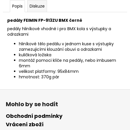
č
Popis
Diskuze
u
j
e
pedály FEIMIN FP-913ZU BMX černé
m
pedály hliníkové vhodné i pro BMX kola s výstupky a
e
odrazkami
hliníkové tělo pedálu v jednom kuse s výstupky
zamezujicími klouzání obuvi a odrazkami
kuličková ložiska
montáž pomoci klíče na pedály, nebo imbusem
6mm
velikost platformy: 95x84mm
hmotnost: 370g pár
Z
á
Mohlo by se hodit
p
a
Obchodní podmínky
t
Vrácení zboží