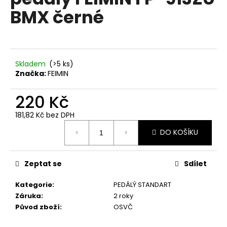
je
a
BMX černé
0,0
z
j
5
í
hvězdiček.
t
?
Skladem
(
>5 ks
)
Značka:
FEIMIN
220 Kč
181,82 Kč bez DPH
HLEDAT
Měrná
DO KOŠÍKU
cena:
D
Zeptat se
Sdílet
o
p
Kategorie
:
PEDÁLÝ STANDART
o
Záruka
:
2 roky
r
Původ zboží
:
OSVČ
u