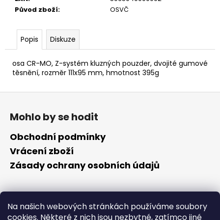
č
Původ zboží
:
OSVČ
u
j
e
Popis
Diskuze
m
e
osa CR-MO, Z-systém kluzných pouzder, dvojité gumové
těsnění, rozměr 111x95 mm, hmotnost 395g
Z
á
Mohlo by se hodit
p
a
Obchodní podmínky
t
Vrácení zboží
í
Zásady ochrany osobních údajů
Kontakt
Na našich webových stránkách používáme soubory
cookies. Některé z nich jsou nezbytné, zatímco jiné
info
@
cyklotomek.cz