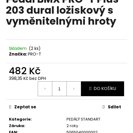
je
a
203 dural ložiskový s
0,0
z
j
vyměnitelnými hroty
5
í
hvězdiček.
t
?
Skladem
(
2 ks
)
Značka:
PRO-T
482 Kč
HLEDAT
398,35 Kč bez DPH
Měrná
DO KOŠÍKU
cena:
D
o
p
Zeptat se
Sdílet
o
Kategorie
:
PEDÁLÝ STANDART
r
Záruka
:
2 roky
u
EAN
:
5065040000002