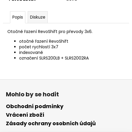
č
u
j
Popis
Diskuze
e
m
Otočné řazení RevoShift pro převody 3x6.
e
otočné řazení RevoShift
počet rychlostí 3x7
indexované
označení SLRS200LB + SLRS2002RA
Z
á
Mohlo by se hodit
p
a
Obchodní podmínky
t
Vrácení zboží
í
Zásady ochrany osobních údajů