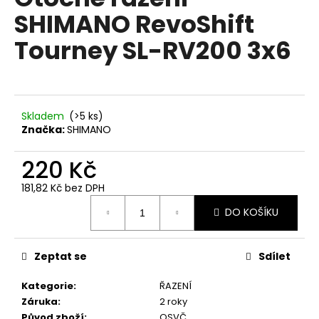
je
a
SHIMANO RevoShift
0,0
z
j
Tourney SL-RV200 3x6
5
í
hvězdiček.
t
?
Skladem
(
>5 ks
)
Značka:
SHIMANO
220 Kč
HLEDAT
181,82 Kč bez DPH
Měrná
DO KOŠÍKU
cena:
D
o
p
Zeptat se
Sdílet
o
Kategorie
:
ŘAZENÍ
r
Záruka
:
2 roky
u
Původ zboží
:
OSVČ