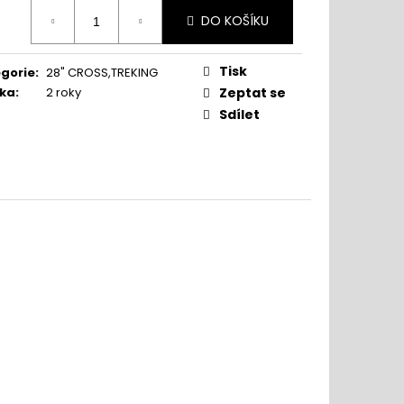
ná
DO KOŠÍKU
:
Tisk
gorie
:
28" CROSS,TREKING
ka
:
2 roky
Zeptat se
Sdílet