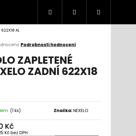
Hledat
Přihlášení
Nákupní
 622X18 AL
košík
rné
odnoceno
Podrobnosti hodnocení
cení
LO ZAPLETENÉ
ktu
XELO ZADNÍ 622X18
ček.
adem
(
1 ks
)
Značka:
NEXELO
0 Kč
25 Kč bez DPH