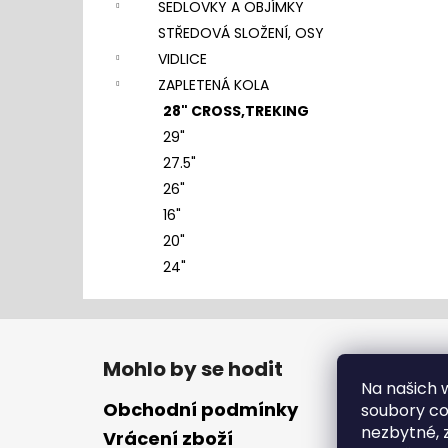
SEDLOVKY A OBJÍMKY
STŘEDOVÁ SLOŽENÍ, OSY
VIDLICE
ZAPLETENÁ KOLA
28" CROSS,TREKING
29"
27.5"
26"
16"
20"
24"
Z
á
Mohlo by se hodit
p
Na našich
a
Obchodní podmínky
soubory coo
t
nezbytné, 
Vrácení zboží