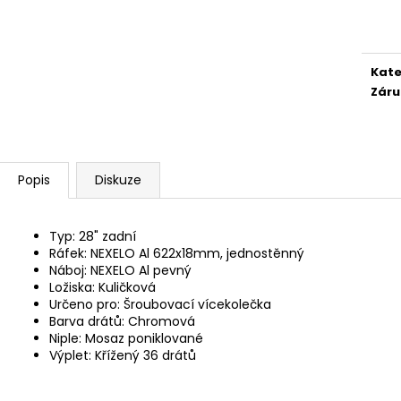
Měr
cena
Kate
Záru
Popis
Diskuze
Typ: 28" zadní
Ráfek: NEXELO Al 622x18mm, jednostěnný
Náboj: NEXELO Al pevný
Ložiska: Kuličková
Určeno pro: Šroubovací vícekolečka
Barva drátů: Chromová
Niple: Mosaz poniklované
Výplet: Křížený 36 drátů