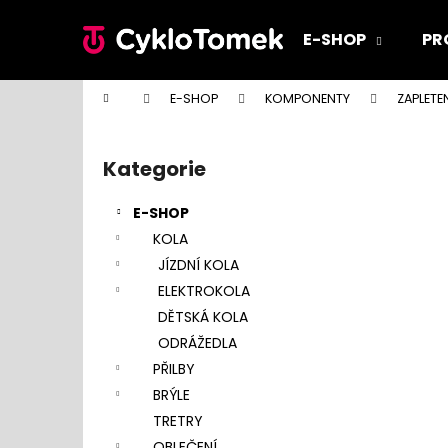
K
Přejít
na
o
E-SHOP
PR
obsah
Zpět
Zpět
š
do
do
í
Domů
E-SHOP
KOMPONENTY
ZAPLETE
k
obchodu
obchodu
P
o
Kategorie
Přeskočit
s
kategorie
t
E-SHOP
r
KOLA
a
JÍZDNÍ KOLA
n
ELEKTROKOLA
n
DĚTSKÁ KOLA
í
ODRÁŽEDLA
p
PŘILBY
a
BRÝLE
n
TRETRY
e
OBLEČENÍ