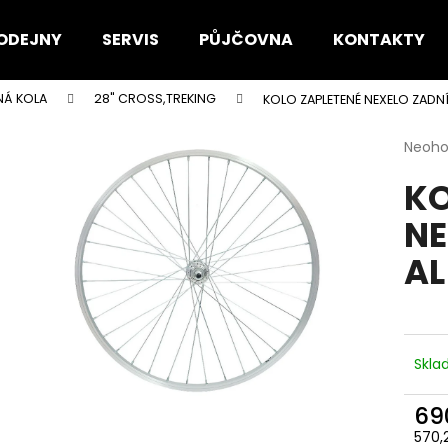
ODEJNY
SERVIS
PŮJČOVNA
KONTAKTY
NÁ KOLA
28" CROSS,TREKING
KOLO ZAPLETENÉ NEXELO ZADNÍ
Co potřebujete najít?
Průmě
Neoh
hodno
KO
produ
HLEDAT
je
NE
0,0
z
AL
5
Doporučujeme
hvězdi
Skl
69
570,