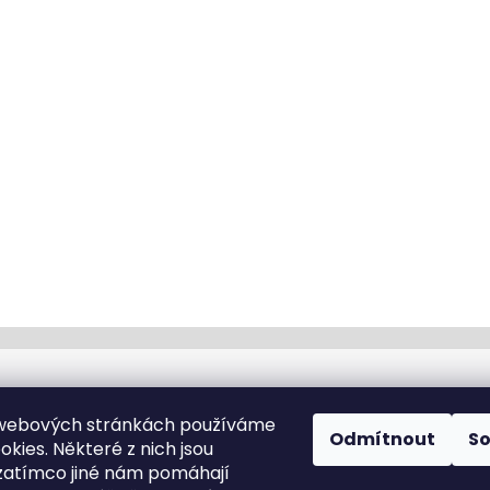
Kontakt
 webových stránkách používáme
Odmítnout
S
kies. Některé z nich jsou
info
@
cyklotomek.cz
zatímco jiné nám pomáhají
Sledujte nás na FB