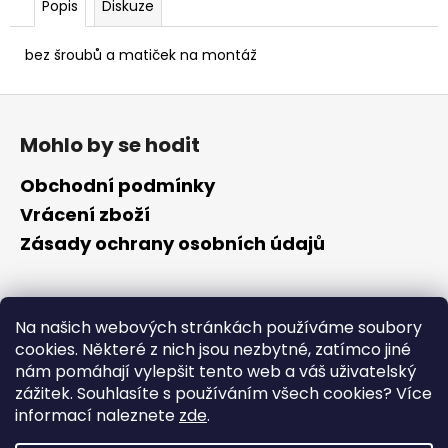
č
Popis
Diskuze
u
j
bez šroubů a matiček na montáž
e
m
Z
e
á
Mohlo by se hodit
p
a
Obchodní podmínky
t
Vrácení zboží
í
Zásady ochrany osobních údajů
Kontakt
Na našich webových stránkách používáme soubory
cookies. Některé z nich jsou nezbytné, zatímco jiné
info
@
cyklotomek.cz
nám pomáhají vylepšit tento web a váš uživatelský
Sledujte nás na FB
zážitek. Souhlasíte s používáním všech cookies?
Více
cyklotomek_
informací naleznete
zde
.