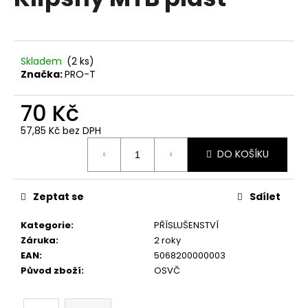
je
a
0,0
z
j
5
í
hvězdiček.
Skladem
(
2 ks
)
t
Značka:
PRO-T
?
70 Kč
57,85 Kč bez DPH
Měrná
DO KOŠÍKU
cena:
HLEDAT
Zeptat se
Sdílet
D
Kategorie
:
PŘÍSLUŠENSTVÍ
o
Záruka
:
2 roky
p
EAN
:
5068200000003
o
Původ zboží
:
OSVČ
r
u