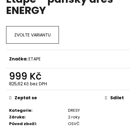
je
a
ENERGY
0,0
z
j
5
í
hvězdiček.
t
ZVOLTE VARIANTU
?
Značka:
ETAPE
HLEDAT
999 Kč
825,62 Kč bez DPH
Měrná
cena:
D
Zeptat se
Sdílet
o
p
Kategorie
:
DRESY
o
Záruka
:
2 roky
r
Původ zboží
:
OSVČ
u