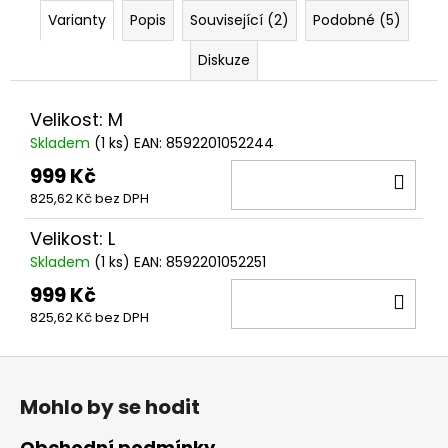
č
Varianty
Popis
Související (2)
Podobné (5)
u
j
Diskuze
e
m
e
Velikost: M
Skladem
(
1 ks
)
EAN:
8592201052244
999 Kč
DO
825,62 Kč bez DPH
KOŠ
Velikost: L
Skladem
(
1 ks
)
EAN:
8592201052251
999 Kč
DO
825,62 Kč bez DPH
KOŠ
Z
á
Mohlo by se hodit
p
a
Obchodní podmínky