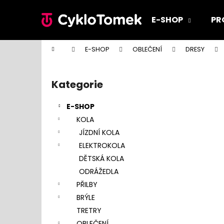
K
Přejít
na
o
E-SHOP
PR
obsah
Zpět
Zpět
š
do
do
í
Domů
E-SHOP
OBLEČENÍ
DRESY
k
obchodu
obchodu
P
o
Kategorie
Přeskočit
s
kategorie
t
E-SHOP
r
KOLA
a
JÍZDNÍ KOLA
n
ELEKTROKOLA
n
DĚTSKÁ KOLA
í
ODRÁŽEDLA
p
PŘILBY
a
BRÝLE
n
TRETRY
e
OBLEČENÍ