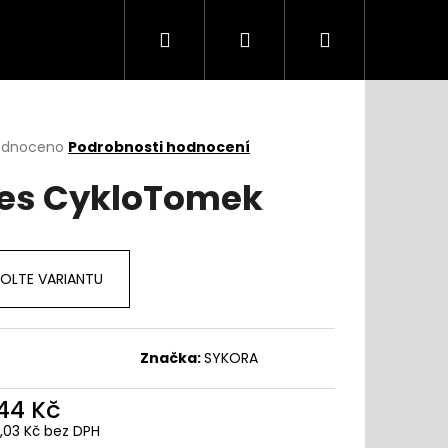
Hledat
Přihlášení
Nákupní
košík
rné
odnoceno
Podrobnosti hodnocení
cení
es CykloTomek
ktu
OLTE VARIANTU
ček.
Značka:
SYKORA
544 Kč
6,03 Kč bez DPH