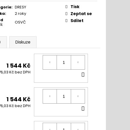
ná
:
Tisk
gorie
:
DRESY
ka
:
2 roky
Zeptat se
od
Sdílet
OSVČ
í
:
)
Diskuze
1 544 Kč
DO
76,03 Kč bez DPH
KOŠÍKU
1 544 Kč
DO
76,03 Kč bez DPH
KOŠÍKU