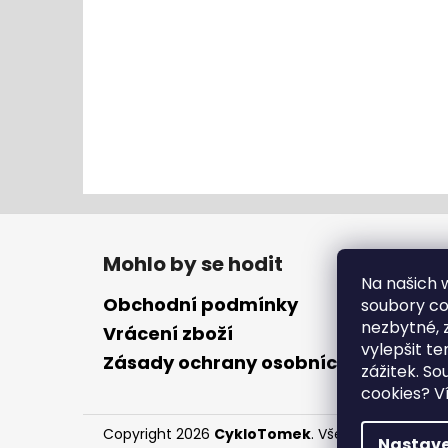
Z
á
Mohlo by se hodit
p
Na našich
a
Obchodní podmínky
soubory coo
t
nezbytné, 
Vrácení zboží
vylepšit te
í
Zásady ochrany osobních údajů
zážitek. S
cookies?
Ví
Copyright 2026
CykloTomek
. Všechna práva vy
Nastave