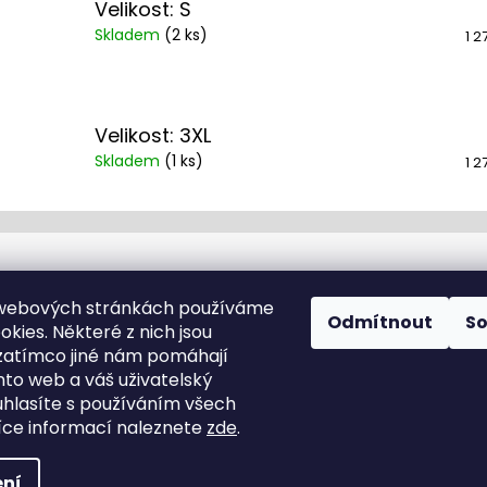
Velikost: S
Skladem
(
2 ks
)
1 2
Velikost: 3XL
Skladem
(
1 ks
)
1 2
Kontakt
 webových stránkách používáme
Odmítnout
S
kies. Některé z nich jsou
info
@
cyklotomek.cz
zatímco jiné nám pomáhají
Sledujte nás na FB
nto web a váš uživatelský
cyklotomek_
ouhlasíte s používáním všech
ce informací naleznete
zde
.
hrazena.
Upravit nastavení cookies
ní