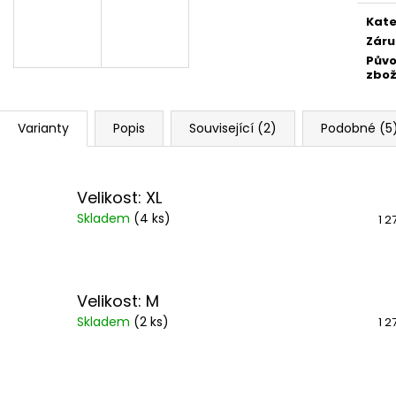
Měr
cena
Kate
Záru
Pův
zbož
Varianty
Popis
Související (2)
Podobné (5
Velikost: XL
Skladem
(
4 ks
)
1 2
Velikost: M
Skladem
(
2 ks
)
1 2