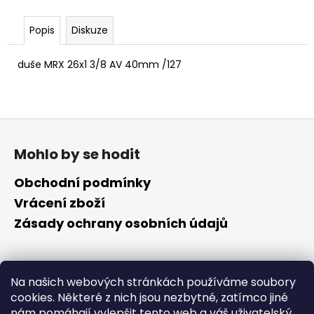
č
u
Popis
Diskuze
j
e
m
duše MRX 26x1 3/8 AV 40mm /127
e
Z
á
Mohlo by se hodit
p
a
Obchodní podmínky
t
Vrácení zboží
í
Zásady ochrany osobních údajů
Kontakt
Na našich webových stránkách používáme soubory
cookies. Některé z nich jsou nezbytné, zatímco jiné
info
@
cyklotomek.cz
nám pomáhají vylepšit tento web a váš uživatelský