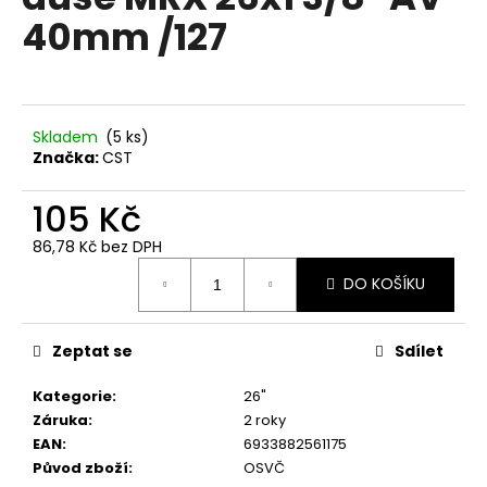
je
a
40mm /127
0,0
z
j
5
í
hvězdiček.
t
?
Skladem
(
5 ks
)
Značka:
CST
105 Kč
86,78 Kč bez DPH
HLEDAT
Měrná
DO KOŠÍKU
cena:
D
Zeptat se
Sdílet
o
p
Kategorie
:
26"
o
Záruka
:
2 roky
r
EAN
:
6933882561175
u
Původ zboží
:
OSVČ