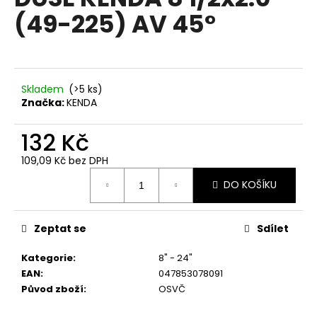
je
a
(49-225) AV 45°
0,0
z
j
5
í
hvězdiček.
t
?
Skladem
(
>5 ks
)
Značka:
KENDA
132 Kč
109,09 Kč bez DPH
HLEDAT
Měrná
DO KOŠÍKU
cena:
D
Zeptat se
Sdílet
o
p
Kategorie
:
8" - 24"
o
EAN
:
047853078091
r
Původ zboží
:
OSVČ
u