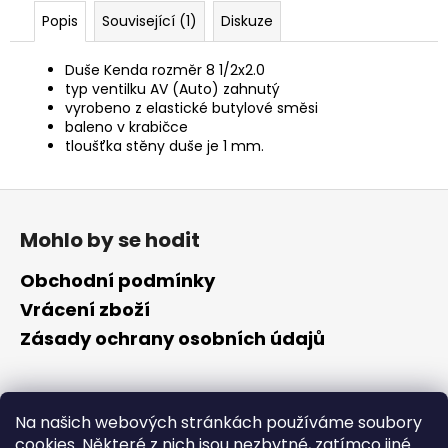
č
Popis
Související (1)
Diskuze
u
j
e
Duše Kenda rozměr 8 1/2x2.0
m
typ ventilku AV (Auto) zahnutý
vyrobeno z elastické butylové směsi
e
baleno v krabičce
tloušťka stěny duše je 1 mm.
Z
á
Mohlo by se hodit
p
a
Obchodní podmínky
t
Vrácení zboží
í
Zásady ochrany osobních údajů
Kontakt
Na našich webových stránkách používáme soubory
cookies. Některé z nich jsou nezbytné, zatímco jiné